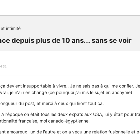
et intimité
ce depuis plus de 10 ans... sans se voir
4:32
e ça devient insupportable à vivre.. Je ne sais pas à qui me confier. J
vrai, je n'ai rien changé (ce pourquoi j'ai mis le sujet en anonyme)
longueur du post, et merci à ceux qui liront tout ça.
 A l'époque on était tous les deux expats aux USA, lui y était pour tra
nationalité française, moi canado-égyptienne.
nt amoureux l'un de l'autre et on a vécu une relation fusionnelle et p