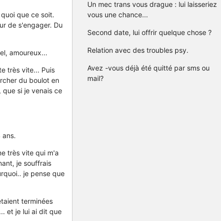
Un mec trans vous drague : lui laisseriez
quoi que ce soit.
vous une chance...
eur de s'engager. Du
Second date, lui offrir quelque chose ?
Relation avec des troubles psy.
el, amoureux...
Avez -vous déjà été quitté par sms ou
 très vite... Puis
mail?
hercher du boulot en
 que si je venais ce
 ans.
me très vite qui m'a
nt, je souffrais
urquoi.. je pense que
 étaient terminées
et je lui ai dit que