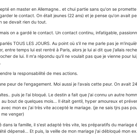
ccepté en master en Allemagne.. et chui partie sans qu'on se promette 
garder le contact. On était jeunes (22 ans) et je pense qu'on avait p
n se devait rien du tout.
 mais on a gardé le contact. Un contact continu, infatigable, passionn
parlés TOUS LES JOURS. Au point où s'il ne me parle pas je m'inquiète
, entre temps lui est rentré à Paris, alors je lui ai dit que j'allais rec
her de lui. Il m'a répondu qu'il ne voulait pas que je vienne pour lui,
.
 prendre la responsabilité de mes actions.
une peur de l'engagement. Moi aussi je l'avais cette peur. On avait 24
ultes.. puis je l'ai bloqué. Le destin a fait que j'ai connu un autre hom
u bout de quelques mois... Il était gentil, hyper amoureux et prévena
avec mon ex j'ai très vite accepté le mariage. (je ne sais tjrs pas po
e me venger)
 dans la famille, il s'est adapté très vite, les préparatifs du mariage
é dépensé... Et puis, la veille de mon mariage j'ai débloqué mon ex... 