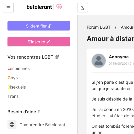
Mode nuit
S'identifier 🔓
Forum LGBT
Amour 
Amour à distan
S'inscrire 🖊
Vos rencontres LGBT 🌈
Anonyme
19/08/2021 à 1
L
esbiennes
G
ays
Si j'en parle c'est qu
B
isexuels
ce que je raconte est 
T
rans
Je suis désolée de la 
Je l'ai connu en 2010.
Besoin d'aide ?
étudier. Lui était de 
Comprendre Betolerant
On est tombés folleme
un an.