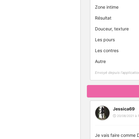
Zone intime
Résultat
Douceur, texture
Les pours
Les contres
Autre
Envoyé depuis l'applicatio
Jessica69
20/08/2021 à 1
Je vais faire comme Di