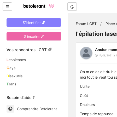
Mode nuit
S'identifier 🔓
Forum LGBT
Place 
l'épilation las
S'inscrire 🖊
Vos rencontres LGBT 🌈
Ancien mem
17/08/2021 à 1
L
esbiennes
G
ays
On m en as dit du bie
B
isexuels
moi tout je veut tou sa
T
rans
Utiliter
Coût
Besoin d'aide ?
Douleurs
Comprendre Betolerant
Temps de repousse