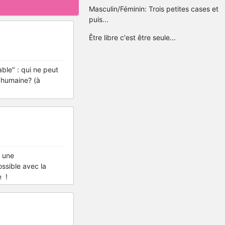
Masculin/Féminin: Trois petites cases et
puis...
Être libre c'est être seule...
able" : qui ne peut
é humaine? (à
t une
ossible avec la
e !