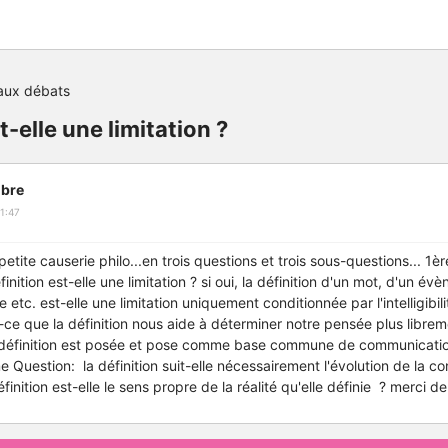
aux débats
st-elle une limitation ?
bre
1:47
petite causerie philo...en trois questions et trois sous-questions...
1èr
finition est-elle une limitation ? si oui, la définition d'un mot, d'un é
tc. est-elle une limitation uniquement conditionnée par l'intelligibilit
t-ce que la définition nous aide à déterminer notre pensée plus librem
a définition est posée et pose comme base commune de communication
e Question:
la définition suit-elle nécessairement l'évolution de la 
finition est-elle le sens propre de la réalité qu'elle définie ? merci d