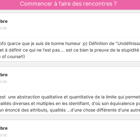
Commencer à faire des rencontres ?
bre
2:09
fofo (parce que je suis de bonne humeur :p)
Définition de "Undéfiniss
t à définir ce qui ne l'est pas.... est ce bien la preuve de la stupidit
of course!!)
bre
2:30
 est une abstraction qualitative et quantitative de la limite qui perme
réalités diverses et multiples en les identifiant, d'où son équivalence p
t un énoncé des attributs, qualités ...d'une chose différente d'une autr
bre
2:32