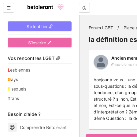
Mode nuit
S'identifier 🔓
Forum LGBT
Place 
la définition e
S'inscrire 🖊
Vos rencontres LGBT 🌈
Ancien mem
06/12/2016 à 1
L
esbiennes
G
ays
bonjour à vous... une 
sous-questions :
la dé
B
isexuels
tendance, d'un groupe e
T
rans
structuré ? si non, Es
et non, Est-ce que l
d'interprétation ?
2èm
Besoin d'aide ?
3ème Question :
la dé
...
Comprendre Betolerant