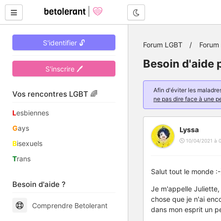
Mode nuit
S'identifier 🔓
Forum LGBT
Forum 
Besoin d'aide 
S'inscrire 🖊
Afin d'éviter les malad
Vos rencontres LGBT 🌈
ne pas dire face à une p
L
esbiennes
G
ays
Lyssa
10/04/2021 à 0
B
isexuels
T
rans
Salut tout le monde :-
Besoin d'aide ?
Je m'appelle Juliette,
chose que je n'ai enco
Comprendre Betolerant
dans mon esprit un peu