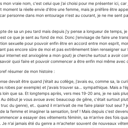
pas mon vraie nom, c'est celui que j'ai choisi pour me présenter ici, ca
tit moment la réelle envie d'être une femme, mais je préfère être ap
 car personne dans mon entourage n'est au courant, je ne me sent pa
te de sa un peu tard mais depuis j'y pense a longueur de temps, je 
'est ce que je sent au fond de moi. Donc j'envisage de faire une trans
ution sexuelle pour pouvoir enfin être en accord entre mon esprit, m
stant pas encore sûre de moi et pas extrêmement bien renseigner sur le
sur internet est anxiogène a mon gout) je cherche surtout a avoir con
 savoir quoi faire et pouvoir commencer a être enfin moi même avec 
bref résumer de mon histoire :
nse devait être quand j'était au collège, j'avais eu, comme sa, la cur
s robes par exemple) et j'avais trouver sa... sympathique. Mais a l'é
us loin que sa. Et longtemps après, vers mes 19-20 ans, je ne sais plu
Au début je vous avoue avec beaucoup de gêne, c'était surtout plu
truc du genre), et.. quand il m'arrivait de me faire plaisir tout seul ? 
 de la femme et imaginer la sensation, bref ! Mais depuis c'est devenu
commencer a essayer des vêtements féminin, sa m'arrive des fois quand
n. Je n'ai jamais été du genre a m'acheter souvent de nouveaux vêteme