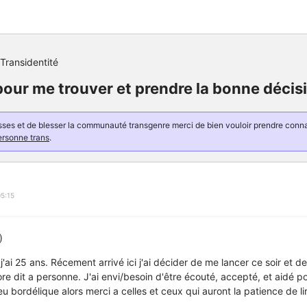
Transidentité
pour me trouver et prendre la bonne décis
resses et de blesser la communauté transgenre merci de bien vouloir prendre con
ersonne trans
.
5:15
)
 j'ai 25 ans. Récement arrivé ici j'ai décider de me lancer ce soir et d
re dit a personne. J'ai envi/besoin d'être écouté, accepté, et aidé po
 bordélique alors merci a celles et ceux qui auront la patience de li