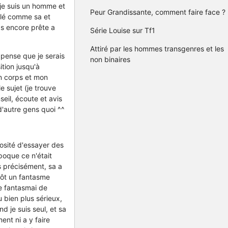
r je suis un homme et
Peur Grandissante, comment faire face ?
pelé comme sa et
s encore prête a
Série Louise sur Tf1
Attiré par les hommes transgenres et les
pense que je serais
non binaires
ition jusqu'à
on corps et mon
 sujet (je trouve
seil, écoute et avis
d'autre gens quoi ^^
iosité d'essayer des
poque ce n'était
s précisément, sa a
tôt un fantasme
je fantasmai de
 bien plus sérieux,
 je suis seul, et sa
nt ni a y faire