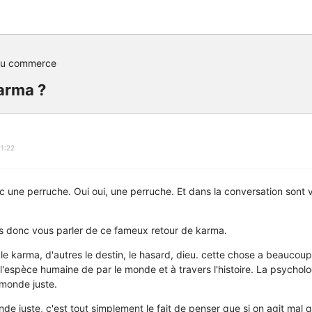
du commerce
arma ?
1:22
vec une perruche. Oui oui, une perruche. Et dans la conversation sont
is donc vous parler de ce fameux retour de karma.
 le karma, d'autres le destin, le hasard, dieu. cette chose a beaucou
'espèce humaine de par le monde et à travers l'histoire. La psycholo
 monde juste.
de juste, c'est tout simplement le fait de penser que si on agit mal