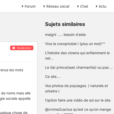
Forum
Réseau social
Chat
Actu
Sujets similaires
maigrir ..... besoin d'aide
Vive la conophobie ! (plus un mot)^^
Modération
L'histoire des clowns qui enflamment le
net...
Le (la) prince(sse) charmant(e) ou pas ...
 venus les mots
Ce site....
Vos photos de paysages. ( naturels et
urbains )
p de noms mais elle
gie sociale appelle
l'option faire une vidéo de soi sur le site
@crnme2cactus qu'est ce qu'on mange
 quelque chose de