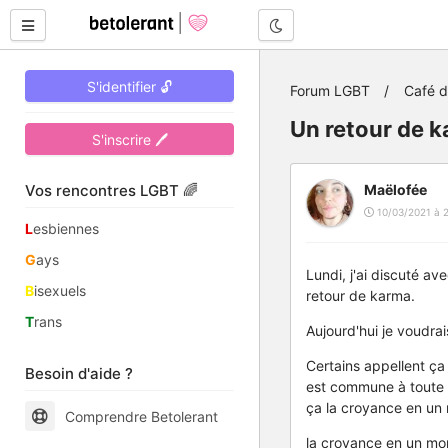
Mode nuit
S'identifier 🔓
Forum LGBT
Café 
Un retour de k
S'inscrire 🖊
Vos rencontres LGBT 🌈
Maëlofée
10/03/2021 à 2
L
esbiennes
G
ays
Lundi, j'ai discuté a
B
isexuels
retour de karma.
T
rans
Aujourd'hui je voudra
Certains appellent ça
Besoin d'aide ?
est commune à toute l
ça la croyance en un
Comprendre Betolerant
la croyance en un mon