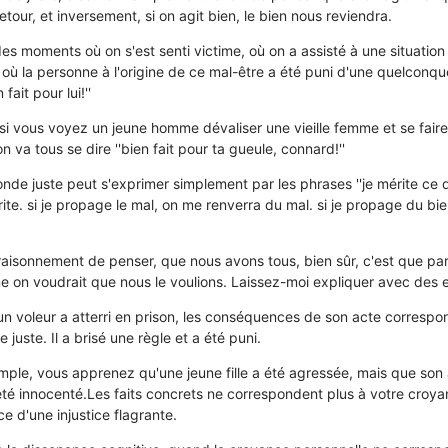
etour, et inversement, si on agit bien, le bien nous reviendra.
s moments où on s'est senti victime, où on a assisté à une situation 
où la personne à l'origine de ce mal-être a été puni d'une quelconque
 fait pour lui!''
i vous voyez un jeune homme dévaliser une vieille femme et se faire
 va tous se dire ''bien fait pour ta gueule, connard!''
de juste peut s'exprimer simplement par les phrases ''je mérite ce qui
rite. si je propage le mal, on me renverra du mal. si je propage du bi
e raisonnement de penser, que nous avons tous, bien sûr, c'est que par
 on voudrait que nous le voulions. Laissez-moi expliquer avec des 
n voleur a atterri en prison, les conséquences de son acte correspo
uste. Il a brisé une règle et a été puni.
ple, vous apprenez qu'une jeune fille a été agressée, mais que son
 a été innocenté.Les faits concrets ne correspondent plus à votre cro
ce d'une injustice flagrante.