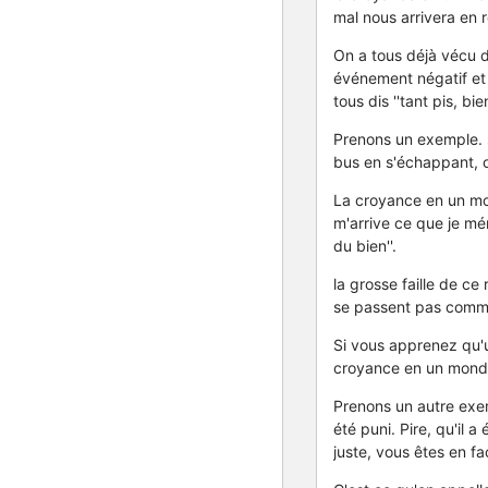
mal nous arrivera en r
On a tous déjà vécu de
événement négatif et 
tous dis ''tant pis, bien
Prenons un exemple. s
bus en s'échappant, on
La croyance en un mon
m'arrive ce que je mé
du bien''.
la grosse faille de c
se passent pas comme
Si vous apprenez qu'u
croyance en un monde j
Prenons un autre exem
été puni. Pire, qu'il
juste, vous êtes en fa