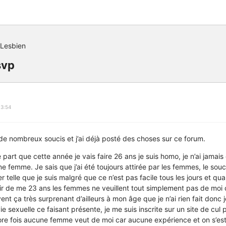
Lesbien
svp
13:54
i de nombreux soucis et j’ai déjà posté des choses sur ce forum.
 part que cette année je vais faire 26 ans je suis homo, je n’ai jamai
femme. Je sais que j’ai été toujours attirée par les femmes, le souci 
telle que je suis malgré que ce n’est pas facile tous les jours et quan
ir de me 23 ans les femmes ne veuillent tout simplement pas de moi c
ent ça très surprenant d’ailleurs à mon âge que je n’ai rien fait donc 
vie sexuelle ce faisant présente, je me suis inscrite sur un site de cul
re fois aucune femme veut de moi car aucune expérience et on s’