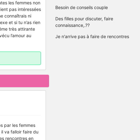
outes les femmes non
Besoin de conseils couple
aient pas intéressées
e connaîtrais ni
Des filles pour discuter, faire
xe et si tu n’as rien
connaissance,.??
ême très attirante
 vécu l’amour au
Je n'arrive pas à faire de rencontres
ées par les femmes
 va falloir faire du
des rencontres en