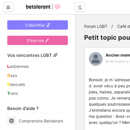
Mode nuit
S'identifier 🔓
Forum LGBT
Café 
Petit topic po
S'inscrire 🖊
Vos rencontres LGBT 🌈
Ancien mem
08/12/2020 à 
L
esbiennes
G
ays
Bonsoir. je m´adresse
B
isexuels
d´avoir vécu à peu pr
joies, haines, separat
T
rans
pas connu. Je remarqu
quelques soubresseaux
Besoin d'aide ?
J'entretiens encore q
ma question : Avez-vo
Comprendre Betolerant
avec quelqu'un ? Mer