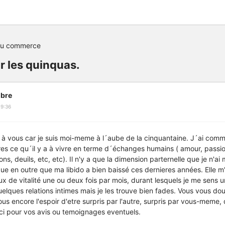
du commerce
ur les quinquas.
bre
19:36
 à vous car je suis moi-meme à l´aube de la cinquantaine. J´ai comm
es ce qu´il y a à vivre en terme d´échanges humains ( amour, passio
ions, deuils, etc, etc). Il n'y a que la dimension parternelle que je n'
e en outre que ma libido a bien baissé ces dernieres années. Elle m
 de vitalité une ou deux fois par mois, durant lesquels je me sens u
uelques relations intimes mais je les trouve bien fades. Vous vous do
us encore l'espoir d'etre surpris par l'autre, surpris par vous-meme,
ci pour vos avis ou temoignages eventuels.