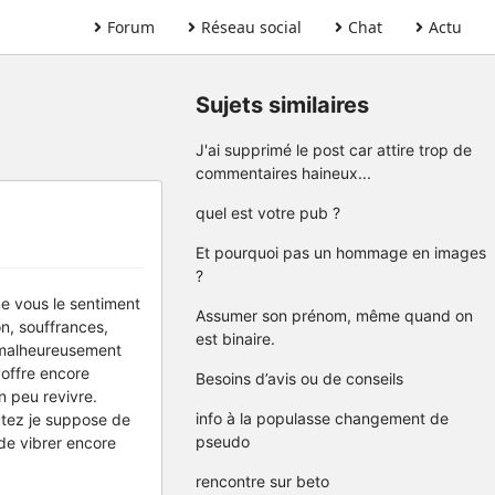
Forum
Réseau social
Chat
Actu
Sujets similaires
J'ai supprimé le post car attire trop de
commentaires haineux...
quel est votre pub ?
Et pourquoi pas un hommage en images
?
e vous le sentiment
Assumer son prénom, même quand on
n, souffrances,
est binaire.
ai malheureusement
'offre encore
Besoins d’avis ou de conseils
n peu revivre.
info à la populasse changement de
utez je suppose de
pseudo
 de vibrer encore
rencontre sur beto