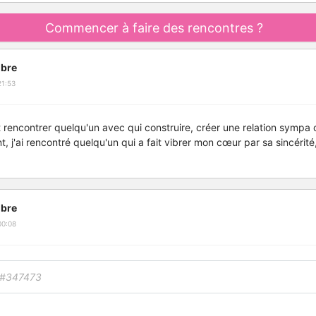
Commencer à faire des rencontres ?
bre
21:53
ut rencontrer quelqu'un avec qui construire, créer une relation sympa
 j'ai rencontré quelqu'un qui a fait vibrer mon cœur par sa sincérité
bre
00:08
#347473