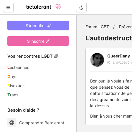
Mode nuit
S'identifier 🔓
Forum LGBT
Préven
L'autodestruct
S'inscrire 🖊
Vos rencontres LGBT 🌈
QueerDany
12/10/2020 à 1
L
esbiennes
G
ays
Bonjour, je voulais fa
B
isexuels
que pensez vous de l
cette situation? Je p
T
rans
désagréaments voir la 
là-dessus.
Besoin d'aide ?
Bien à vous cher mem
Comprendre Betolerant