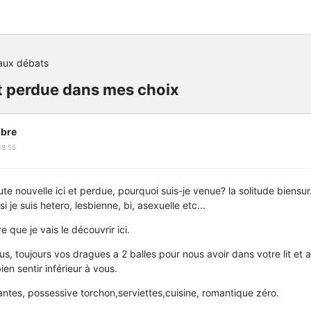
aux débats
 perdue dans mes choix
bre
18:55
te nouvelle ici et perdue, pourquoi suis-je venue? la solitude biensur
i je suis hetero, lesbienne, bi, asexuelle etc...
e que je vais le découvrir ici.
s, toujours vos dragues a 2 balles pour nous avoir dans votre lit et a
ien sentir inférieur à vous.
chiantes, possessive torchon,serviettes,cuisine, romantique zéro.