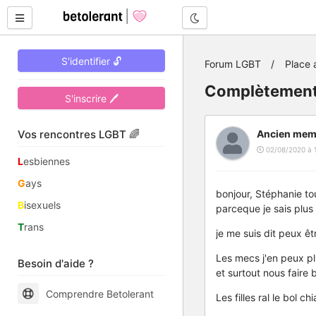
Mode nuit
S'identifier 🔓
Forum LGBT
Place 
Complètement
S'inscrire 🖊
Vos rencontres LGBT 🌈
Ancien mem
02/08/2020 à 
L
esbiennes
G
ays
bonjour, Stéphanie tou
B
isexuels
parceque je sais plus s
T
rans
je me suis dit peux êtr
Les mecs j'en peux plu
Besoin d'aide ?
et surtout nous faire b
Comprendre Betolerant
Les filles ral le bol 