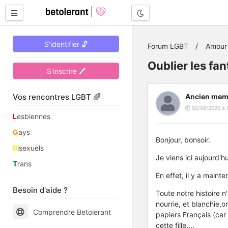
Mode nuit
S'identifier 🔓
Forum LGBT
Amour 
Oublier les fa
S'inscrire 🖊
Vos rencontres LGBT 🌈
Ancien mem
02/06/2020 à 
L
esbiennes
G
ays
Bonjour, bonsoir.
B
isexuels
Je viens ici aujourd'
T
rans
En effet, il y a maint
Besoin d'aide ?
Toute notre histoire n
nourrie, et blanchie,o
Comprendre Betolerant
papiers Français (car 
cette fille....