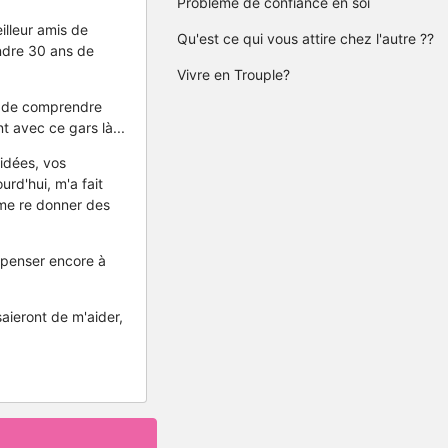
Problème de confiance en soi
illeur amis de
Qu'est ce qui vous attire chez l'autre ??
endre 30 ans de
Vivre en Trouple?
yé de comprendre
t avec ce gars là...
idées, vos
rd'hui, m'a fait
, me re donner des
e penser encore à
aieront de m'aider,