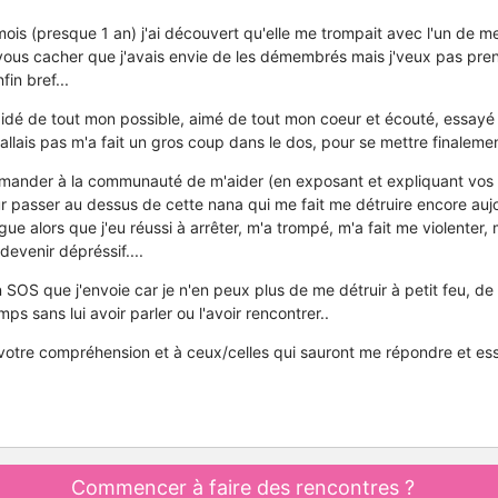
ois (presque 1 an) j'ai découvert qu'elle me trompait avec l'un de me
 vous cacher que j'avais envie de les démembrés mais j'veux pas pr
fin bref...
i aidé de tout mon possible, aimé de tout mon coeur et écouté, essa
n'allais pas m'a fait un gros coup dans le dos, pour se mettre finalemen
emander à la communauté de m'aider (en exposant et expliquant vos 
ur passer au dessus de cette nana qui me fait me détruire encore aujou
ue alors que j'eu réussi à arrêter, m'a trompé, m'a fait me violenter
devenir dépréssif....
 un SOS que j'envoie car je n'en peux plus de me détruir à petit feu, d
ps sans lui avoir parler ou l'avoir rencontrer..
otre compréhension et à ceux/celles qui sauront me répondre et ess
Commencer à faire des rencontres ?