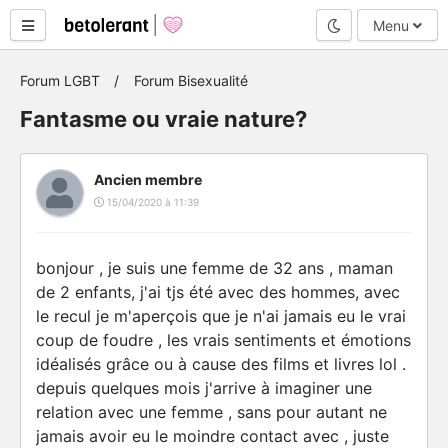
Mode nuit
Menu
Forum LGBT
Forum Bisexualité
Fantasme ou vraie nature?
Ancien membre
15/04/2020 à 11:39
bonjour , je suis une femme de 32 ans , maman
de 2 enfants, j'ai tjs été avec des hommes, avec
le recul je m'aperçois que je n'ai jamais eu le vrai
coup de foudre , les vrais sentiments et émotions
idéalisés grâce ou à cause des films et livres lol .
depuis quelques mois j'arrive à imaginer une
relation avec une femme , sans pour autant ne
jamais avoir eu le moindre contact avec , juste