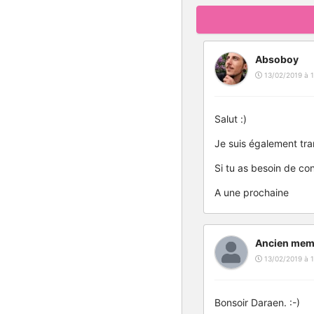
Absoboy
13/02/2019 à 1
Salut :)
Je suis également tran
Si tu as besoin de con
A une prochaine
Ancien mem
13/02/2019 à 1
Bonsoir Daraen. :-)