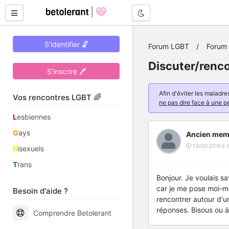
Mode nuit
S'identifier 🔓
Forum LGBT
Forum 
Discuter/renc
S'inscrire 🖊
Afin d'éviter les malad
Vos rencontres LGBT 🌈
ne pas dire face à une p
L
esbiennes
G
ays
Ancien mem
13/02/2019 à 1
B
isexuels
T
rans
Bonjour. Je voulais sa
car je me pose moi-mê
Besoin d'aide ?
rencontrer autour d'u
réponses. Bisous ou à 
Comprendre Betolerant