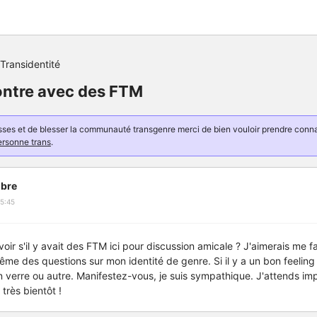
Transidentité
ontre avec des FTM
resses et de blesser la communauté transgenre merci de bien vouloir prendre con
ersonne trans
.
bre
5:45
voir s'il y avait des FTM ici pour discussion amicale ? J'aimerais me 
me des questions sur mon identité de genre. Si il y a un bon feeling
n verre ou autre. Manifestez-vous, je suis sympathique. J'attends i
très bientôt !