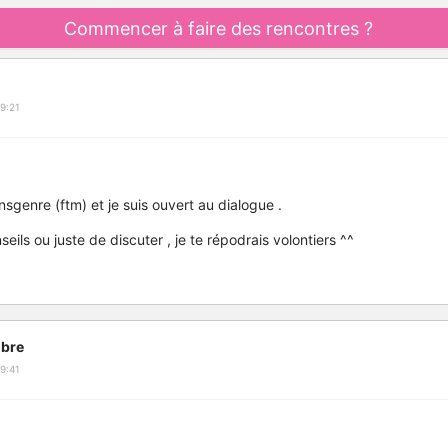
Commencer à faire des rencontres ?
9:21
sgenre (ftm) et je suis ouvert au dialogue .
seils ou juste de discuter , je te répodrais volontiers ^^
bre
9:41