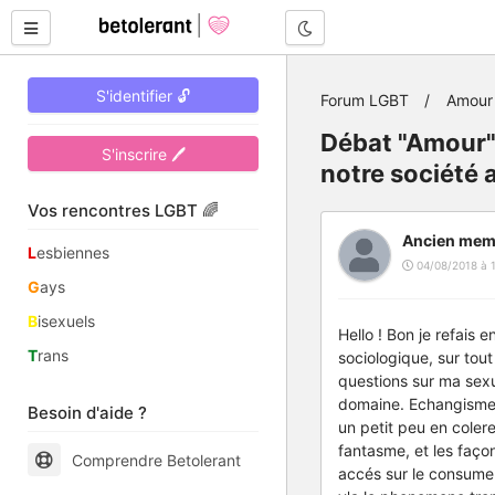
Mode nuit
S'identifier 🔓
Forum LGBT
Amour 
Débat "Amour" 
S'inscrire 🖊
notre société a
Vos rencontres LGBT 🌈
Ancien mem
L
esbiennes
04/08/2018 à 
G
ays
B
isexuels
Hello ! Bon je refais 
T
rans
sociologique, sur tout
questions sur ma sexua
domaine. Echangisme, 
Besoin d'aide ?
un petit peu en colere
fantasme, et les façon
Comprendre Betolerant
accés sur le consume