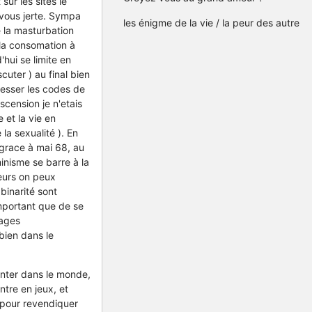
sur les sites le
l vous jerte. Sympa
les énigme de la vie / la peur des autre
e la masturbation
 la consomation à
'hui se limite en
cuter ) au final bien
resser les codes de
scension je n'etais
 et la vie en
la sexualité ). En
grace à mai 68, au
inisme se barre à la
leurs on peux
 binarité sont
mportant que de se
mages
bien dans le
enter dans le monde,
ntre en jeux, et
 pour revendiquer