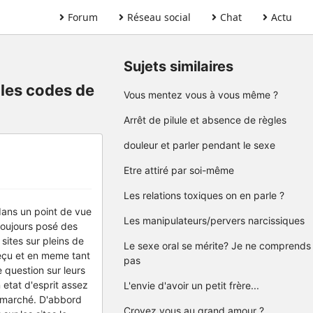
Forum
Réseau social
Chat
Actu
Sujets similaires
 les codes de
Vous mentez vous à vous même ?
Arrêt de pilule et absence de règles
douleur et parler pendant le sexe
Etre attiré par soi-même
Les relations toxiques on en parle ?
 dans un point de vue
Les manipulateurs/pervers narcissiques
 toujours posé des
sites sur pleins de
Le sexe oral se mérite? Je ne comprends
deçu et en meme tant
pas
e question sur leurs
n etat d'esprit assez
L'envie d'avoir un petit frère...
ermarché. D'abbord
Croyez vous au grand amour ?