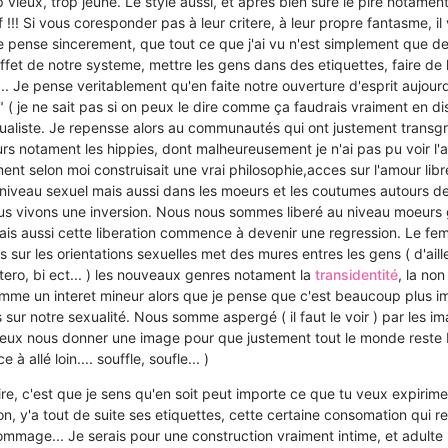
vieux, trop jeune. Le style aussi, et apres bien sure le pire notament 
 !!! Si vous coresponder pas à leur critere, à leur propre fantasme, i
 Je pense sincerement, que tout ce que j'ai vu n'est simplement que d
 effet de notre systeme, mettre les gens dans des etiquettes, faire de
... Je pense veritablement qu'en faite notre ouverture d'esprit aujourd
" ( je ne sait pas si on peux le dire comme ça faudrais vraiment en dis
dualiste. Je repensse alors au communautés qui ont justement transg
rs notament les hippies, dont malheureusement je n'ai pas pu voir l'a
ent selon moi construisait une vrai philosophie,acces sur l'amour libre
niveau sexuel mais aussi dans les moeurs et les coutumes autours de 
ous vivons une inversion. Nous nous sommes liberé au niveau moeurs 
mais aussi cette liberation commence à devenir une regression. Le fem
s sur les orientations sexuelles met des mures entres les gens ( d'ail
tero, bi ect... ) les nouveaux genres notament la
transidentité
, la non
mme un interet mineur alors que je pense que c'est beaucoup plus i
sur notre sexualité. Nous somme aspergé ( il faut le voir ) par les i
eux nous donner une image pour que justement tout le monde reste 
 allé loin.... souffle, soufle... )
ire, c'est que je sens qu'en soit peut importe ce que tu veux expirim
non, y'a tout de suite ses etiquettes, cette certaine consomation qui re
ommage... Je serais pour une construction vraiment intime, et adulte