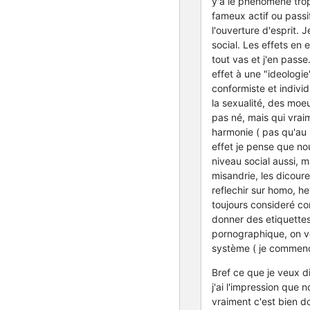
y'a le phenomene trop 
fameux actif ou passif
l'ouverture d'esprit.
social. Les effets en
tout vas et j'en passe
effet à une "ideologie
conformiste et indivi
la sexualité, des moeu
pas né, mais qui vraim
harmonie ( pas qu'au 
effet je pense que n
niveau social aussi, 
misandrie, les dicoure
reflechir sur homo, he
toujours consideré co
donner des etiquettes 
pornographique, on v
système ( je commence à
Bref ce que je veux d
j'ai l'impression que 
vraiment c'est bien d