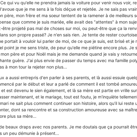
 Ce qui vu qu'elle ne prendra jamais la voiture pour venir nous voir, r
. J'avoue que je me sens à la fois déçue et rejetée. Je ne sais pas v
on père, mon frère et ma soeur tentent de la ramener à de meilleurs s
ense que comme je suis mariée, elle avait des "attentes" à mon sujet
t-être projeté pas mal de choses sur moi, ou peut-être que ça la ren
dans son propre passé? Je n'en sais rien. Je tente de rester courtoise
e portait à vouloir lui parler de moi, de ce que je suis, est brisé et je
l point je me sens triste, de peur qu'elle me piétine encore plus. Je s
e mon père et pour Noël mais je me demande quand je vais y retourne
ante guère. J'ai plus envie de passer du temps avec ma famille poly
s à mon tour la rejeter non plus...
x a aussi entrepris d'en parler à ses parents, et là aussi essuie que
commencé par le début et leur a parlé de comment il est tombé amour
et est devenu le sien également, et là sa mère est partie en vrille su
sser maintenant, et le mariage, tout est foutu, je m'inquiète tellement
ri ne sait plus comment continuer son histoire, alors qu'il lui reste 
ter, dont sa rencontre et sa construction amoureuse avec sa maîtres
ore plus sa mère...
 de beaux draps avec nos parents. Je me doutais que ça pourrait êt
s un peu démunie à présent...