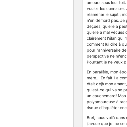
amours sous leur toit.
vouloir les connaitre
réamener le sujet ; m
n'en démord pas. Je p
déçues, qu'elle a peu
qu'elle a mal vécues 
clairement l'élan qui m
comment lui dire à que
pour l'anniversaire d
perspective ne m'ench
Pourtant je ne veux pa
En parallèle, mon épou
mère... En fait il a 
était déjà mon amant, 
qu'est-ce qui va se pa
un cauchemard! Mon ma
polyamoureuse à racon
risque d'inquiéter enc
Bref, nous voilà dans
j'avoue que je me sen