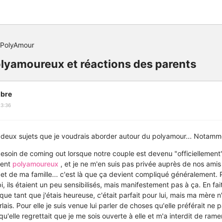
 PolyAmour
lyamoureux et réactions des parents
bre
23:36
u deux sujets que je voudrais aborder autour du polyamour... Notamm
 besoin de coming out lorsque notre couple est devenu "officiellement
ment
polyamoureux
, et je ne m'en suis pas privée auprès de nos amis 
et de ma famille... c'est là que ça devient compliqué généralement. 
i, ils étaient un peu sensibilisés, mais manifestement pas à ça. En fa
que tant que j'étais heureuse, c'était parfait pour lui, mais ma mère
lais. Pour elle je suis venue lui parler de choses qu'elle préférait ne 
t qu'elle regrettait que je me sois ouverte à elle et m'a interdit de ram