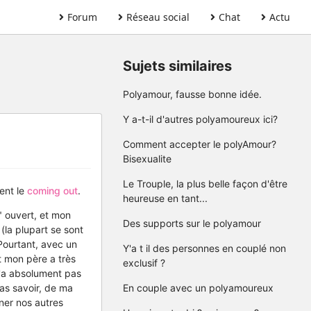
Forum
Réseau social
Chat
Actu
Sujets similaires
Polyamour, fausse bonne idée.
Y a-t-il d'autres polyamoureux ici?
Comment accepter le polyAmour?
Bisexualite
Le Trouple, la plus belle façon d'être
ent le
coming out
.
heureuse en tant...
" ouvert, et mon
Des supports sur le polyamour
(la plupart se sont
Pourtant, avec un
Y'a t il des personnes en couplé non
it mon père a très
exclusif ?
 n'a absolument pas
pas savoir, de ma
En couple avec un polyamoureux
ener nos autres