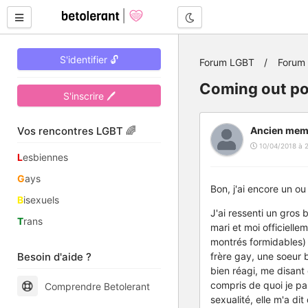
Mode nuit
S'identifier 🔓
Forum LGBT
Forum
Coming out po
S'inscrire 🖊
Vos rencontres LGBT 🌈
Ancien mem
10/04/2018 à 
L
esbiennes
G
ays
Bon, j'ai encore un o
B
isexuels
J'ai ressenti un gros
T
rans
mari et moi officielle
montrés formidables) 
Besoin d'aide ?
frère gay, une soeur b
bien réagi, me disant 
compris de quoi je par
Comprendre Betolerant
sexualité, elle m'a di