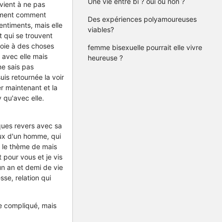
Une vie entre bi ? oui ou non ?
evient à ne pas
raiment comment
Des expériences polyamoureuses
entiments, mais elle
viables?
 qui se trouvent
voie à des choses
femme bisexuelle pourrait elle vivre
 avec elle mais
heureuse ?
 ne sais pas
uis retournée la voir
r maintenant et la
 qu'avec elle.
lques revers avec sa
eux d'un homme, qui
r le thème de mais
 pour vous et je vis
un an et demi de vie
se, relation qui
re compliqué, mais