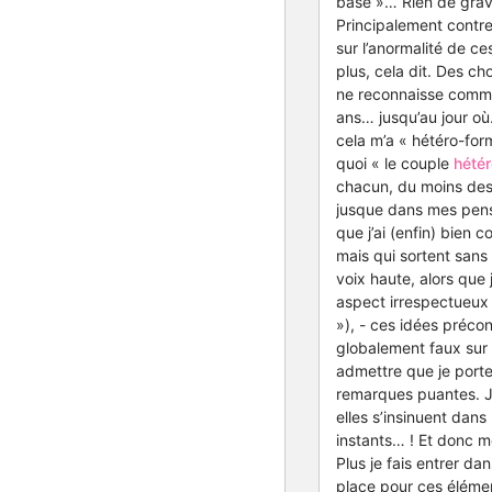
base »… Rien de grav
Principalement contre
sur l’anormalité de 
plus, cela dit. Des ch
ne reconnaisse comme 
ans… jusqu’au jour où
cela m’a « hétéro-for
quoi « le couple
hétér
chacun, du moins des 
jusque dans mes pensé
que j’ai (enfin) bien 
mais qui sortent sans
voix haute, alors que 
aspect irrespectueux 
»), - ces idées préco
globalement faux sur l
admettre que je porte
remarques puantes. J
elles s’insinuent dans
instants… ! Et donc m
Plus je fais entrer da
place pour ces élémen