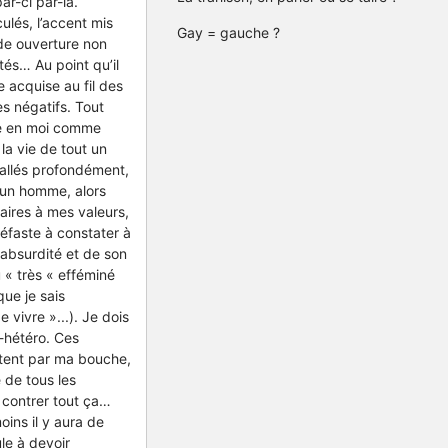
r-ci par-là.
ulés, l’accent mis
Gay = gauche ?
de ouverture non
tés… Au point qu’il
 acquise au fil des
es négatifs. Tout
tée en moi comme
la vie de tout un
tallés profondément,
’un homme, alors
raires à mes valeurs,
néfaste à constater à
 absurdité et de son
 « très « efféminé
que je sais
 vivre »...). Je dois
-hétéro. Ces
rtent par ma bouche,
 de tous les
 contrer tout ça…
oins il y aura de
le à devoir