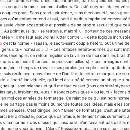
e… Des petites remarques nauséabondes, parfois quelques piques pa
 les couples homme-homme, d’ailleurs. Des stéréotypes étaient véhic
ces couples gays. Sans grande virulence, sans méchanceté, sans gran
oses qu’un enfant entend et qui, petit à petit, s’impriment comme véri
seule vision acceptable et possible de sa propre sexualité que celle
… Au point aussi qu’il se retrouve, malgré lui, porteur de ces messag
matée ». Il me faut aujourd’hui lutter contre… - cette logique incrus
o
c’est la norme » (aaaah, le sacro-saint couple hétéro, but ultime de 
gens dits « normaux »…), - ces réflexes hétéro-normés qui sont ins
es (exemple : ce retour régulier de la vision de moi dans les bras d
compris que mes attirances me poussent ailleurs), - ces préjugés cont
 que j’aie le temps de ravaler mes paroles (exemple : cette aptitude 
je suis réellement convaincue de l’inutilité de cette remarque, de son
de la liberté individuelle, qu’Untel est « pédé comme un phoque » ou
nçues qui sont miennes et qu’il me faut casser (tous ces stéréotypes 
es gays, lesbiennes, leurs « aspects physiques » ou leurs « façons de
 en moi ces années de formatage. Ce rejet de ce qui est hors-norme
e ne partage pas le moins du monde toutes ces idées, mais elles so
 mes pensées. C’est dingue, non ? Briser ce formatage, c’est une lutte
erci BeTo d’exister, parce que ça m’aide, lentement mais surement, à
ns « ma norme » des choses qui, jusque là, n’en faisaient pas partie, m
ts que je veux bannir… (Alors ? Rassurez-moi... Je ne suis pas la seu