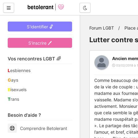
Mode nuit
S'identifier 🔓
Forum LGBT
Place 
Lutter contre 
S'inscrire 🖊
Vos rencontres LGBT 🌈
Ancien mem
03/02/2018 à 
L
esbiennes
G
ays
Comme beaucoup de gen
de la vie de couple :
B
isexuels
madame aux fourneaux
T
rans
vaisselle. Madame s’o
activement. Monsieur
que cela semble la gê
Besoin d'aide ?
madame rouspétait parf
». Le partage des tâc
Comprendre Betolerant
l’amour, et bref, c’éta