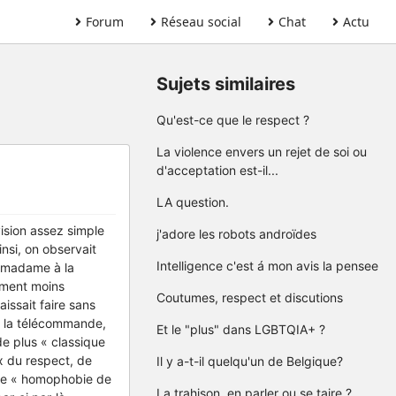
Forum
Réseau social
Chat
Actu
Sujets similaires
Qu'est-ce que le respect ?
La violence envers un rejet de soi ou
d'acceptation est-il...
LA question.
ision assez simple
j'adore les robots androïdes
nsi, on observait
Intelligence c'est á mon avis la pensee
 madame à la
tement moins
Coutumes, respect et discutions
ssait faire sans
t la télécommande,
Et le "plus" dans LGBTQIA+ ?
de plus « classique
x du respect, de
Il y a-t-il quelqu'un de Belgique?
taine « homophobie de
La trahison, en parler ou se taire ?