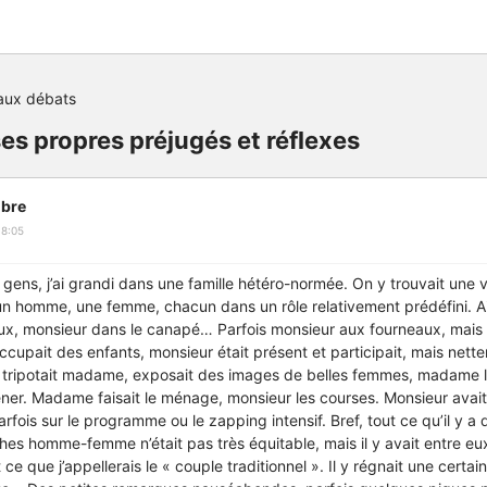
aux débats
ses propres préjugés et réflexes
bre
18:05
s, j’ai grandi dans une famille hétéro-normée. On y trouvait une v
 un homme, une femme, chacun dans un rôle relativement prédéfini. Ai
, monsieur dans le canapé… Parfois monsieur aux fourneaux, mais
ccupait des enfants, monsieur était présent et participait, mais net
 tripotait madame, exposait des images de belles femmes, madame lai
ner. Madame faisait le ménage, monsieur les courses. Monsieur avai
ois sur le programme ou le zapping intensif. Bref, tout ce qu’il y a 
hes homme-femme n’était pas très équitable, mais il y avait entre eu
it ce que j’appellerais le « couple traditionnel ». Il y régnait une cer