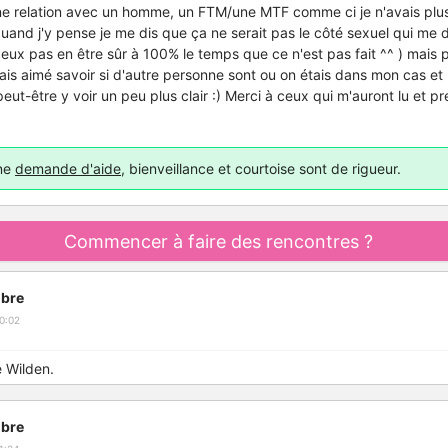
une relation avec un homme, un FTM/une MTF comme ci je n'avais plus
and j'y pense je me dis que ça ne serait pas le côté sexuel qui me 
eux pas en être sûr à 100% le temps que ce n'est pas fait ^^ ) mais p
urais aimé savoir si d'autre personne sont ou on étais dans mon cas et
eut-être y voir un peu plus clair :) Merci à ceux qui m'auront lu et p
une
demande d'aide
, bienveillance et courtoise sont de rigueur.
Commencer à faire des rencontres ?
bre
0:02
 Wilden.
bre