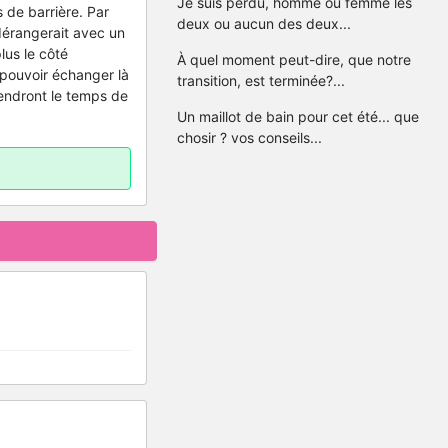
Je suis perdu, homme ou femme les
 de barrière. Par
deux ou aucun des deux...
dérangerait avec un
lus le côté
À quel moment peut-dire, que notre
 pouvoir échanger là
transition, est terminée?...
rendront le temps de
Un maillot de bain pour cet été... que
chosir ? vos conseils...