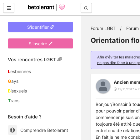
Mode nuit
S'identifier 🔓
Forum LGBT
Forum 
Orientation flo
S'inscrire 🖊
Afin d'éviter les malad
Vos rencontres LGBT 🌈
ne pas dire face à une p
L
esbiennes
G
ays
Ancien mem
19/11/2017 à 2
B
isexuels
T
rans
Bonjour/Bonsoir à tou
pour pouvoir parler d'
Besoin d'aide ?
commencer je suis un
toujours été attiré q
Comprendre Betolerant
entretenu de relation
En fait je ne me con