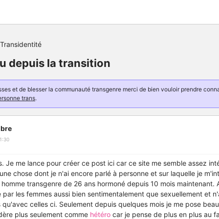
Transidentité
u depuis la transition
resses et de blesser la communauté transgenre merci de bien vouloir prendre con
ersonne trans
.
bre
1:30
s. Je me lance pour créer ce post ici car ce site me semble assez int
une chose dont je n'ai encore parlé à personne et sur laquelle je m'in
 homme transgenre de 26 ans hormoné depuis 10 mois maintenant. Av
ue par les femmes aussi bien sentimentalement que sexuellement et n'a
s qu'avec celles ci. Seulement depuis quelques mois je me pose bea
sidère plus seulement comme
hétéro
car je pense de plus en plus au fa