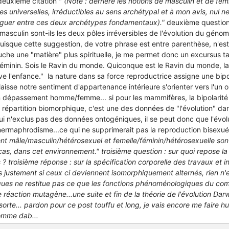
deuxième citation "
(Note : derrière les notions de masculin et de fémin
es universelles, irréductibles au sens archétypal et à mon avis, nul n
viguer entre ces deux archétypes fondamentaux)."
deuxième questio
masculin sont-ils les deux pôles irréversibles de l'évolution du gén
isque cette suggestion, de votre phrase est entre parenthèse, n'est
uche une "matière" plus spirituelle, je me permet donc un excursus ta
éminin. Sois le Ravin du monde. Quiconque est le Ravin du monde, la
ouve l'enfance." la nature dans sa force reproductrice assigne une bip
sse notre sentiment d'appartenance intérieure s'orienter vers l'un ou 
n dépassement homme/femme... si pour les mammifères, la bipolarité
 répartition biomorphique, c'est une des données de "l'évolution" d
i n'exclus pas des données ontogéniques, il se peut donc que l'évo
'hermaphrodisme...ce qui ne supprimerait pas la reproduction bisexuée
nt mâle/masculin/hétérosexuel et femelle/féminin/hétérosexuelle sont
 cas, dans cet environnement."
troisième question
: sur quoi repose l
 troisième réponse : sur la spécification corporelle des travaux et i
 justement si ceux ci deviennent isomorphiquement alternés, rien n
ues ne restitue pas ce que les fonctions phénoménologiques du co
 réaction mutagène...une suite et fin de la théorie de l'évolution Dar
rte... pardon pour ce post touffu et long, je vais encore me faire hu
 comme dab...