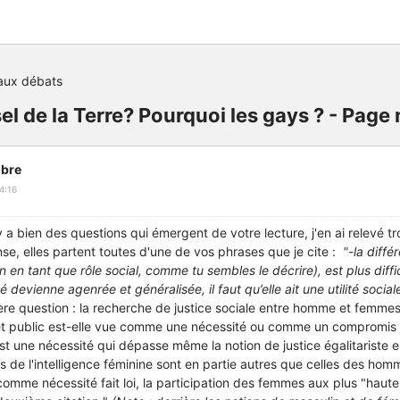
aux débats
el de la Terre? Pourquoi les gays ? - Page
bre
4:16
y a bien des questions qui émergent de votre lecture, j'en ai relevé tr
se, elles partent toutes d'une de vos phrases que je cite :
"-la diffé
on en tant que rôle social, comme tu sembles le décrire), est plus diffi
é devienne agenrée et généralisée, il faut qu’elle ait une utilité socia
ère question
: la recherche de justice sociale entre homme et femmes
t public est-elle vue comme une nécessité ou comme un compromis 
st une nécessité qui dépasse même la notion de justice égalitariste
s de l'intelligence féminine sont en partie autres que celles des homm
comme nécessité fait loi, la participation des femmes aux plus "haute