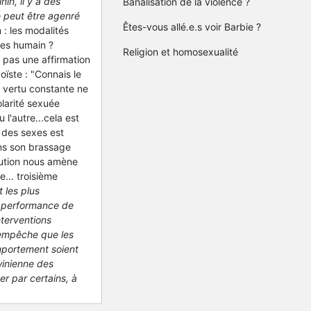
in, il y a des
Banalisation de la violence ?
e peut être agenré
Êtes-vous allé.e.s voir Barbie ?
n
: les modalités
omes humain ?
Religion et homosexualité
 pas une affirmation
oïste : "Connais le
 vertu constante ne
olarité sexuée
l'autre...cela est
 des sexes est
ans son brassage
lution nous amène
... troisième
 les plus
a performance de
nterventions
'empêche que les
mportement soient
winienne des
er par certains, à