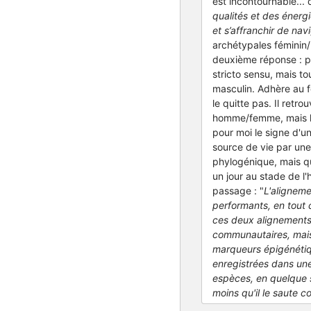
est incontournable... 
qualités et des énergi
et s’affranchir de na
archétypales féminin/
deuxième réponse : pu
stricto sensu, mais to
masculin. Adhère au f
le quitte pas. Il retr
homme/femme, mais lai
pour moi le signe d'u
source de vie par une
phylogénique, mais qu
un jour au stade de l
passage : "
L'aligneme
performants, en tout
ces deux alignements ?
communautaires, mais
marqueurs épigénétiq
enregistrées dans une
espèces, en quelque so
moins qu'il le saute