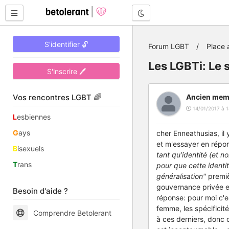
Mode nuit
S'identifier 🔓
Forum LGBT
Place 
Les LGBTi: Le s
S'inscrire 🖊
Vos rencontres LGBT 🌈
Ancien mem
14/01/2017 à 1
L
esbiennes
G
ays
cher Enneathusias, il 
et m'essayer en répon
B
isexuels
tant qu’identité (et n
T
rans
pour que cette identit
généralisation"
premi
gouvernance privée e
Besoin d'aide ?
réponse: pour moi c'e
femme, les spécificité
Comprendre Betolerant
à ces derniers, donc 