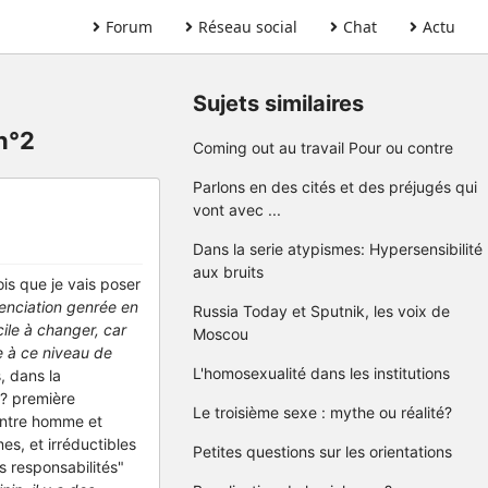
Forum
Réseau social
Chat
Actu
Sujets similaires
 n°2
Coming out au travail Pour ou contre
Parlons en des cités et des préjugés qui
vont avec ...
Dans la serie atypismes: Hypersensibilité
aux bruits
ois que je vais poser
renciation genrée en
Russia Today et Sputnik, les voix de
cile à changer, car
Moscou
le à ce niveau de
L'homosexualité dans les institutions
, dans la
? première
Le troisième sexe : mythe ou réalité?
 entre homme et
es, et irréductibles
Petites questions sur les orientations
s responsabilités"