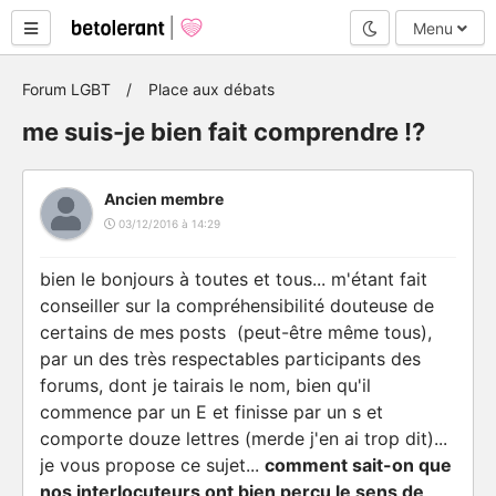
Mode nuit
Menu
Forum LGBT
Place aux débats
me suis-je bien fait comprendre !?
Ancien membre
03/12/2016 à 14:29
bien le bonjours à toutes et tous... m'étant fait
conseiller sur la compréhensibilité douteuse de
certains de mes posts (peut-être même tous),
par un des très respectables participants des
forums, dont je tairais le nom, bien qu'il
commence par un E et finisse par un s et
comporte douze lettres (merde j'en ai trop dit)...
je vous propose ce sujet...
comment sait-on que
nos interlocuteurs ont bien perçu le sens de