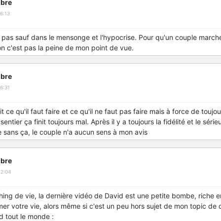
bre
6:13
e pas sauf dans le mensonge et l'hypocrise. Pour qu'un couple march
non c'est pas la peine de mon point de vue.
bre
6:31
it ce qu'il faut faire et ce qu'il ne faut pas faire mais à force de toujou
entier ça finit toujours mal. Après il y a toujours la fidélité et le série
sans ça, le couple n'a aucun sens à mon avis
bre
12:04
hing de vie, la dernière vidéo de David est une petite bombe, riche e
mer votre vie, alors même si c'est un peu hors sujet de mon topic de d
 tout le monde :