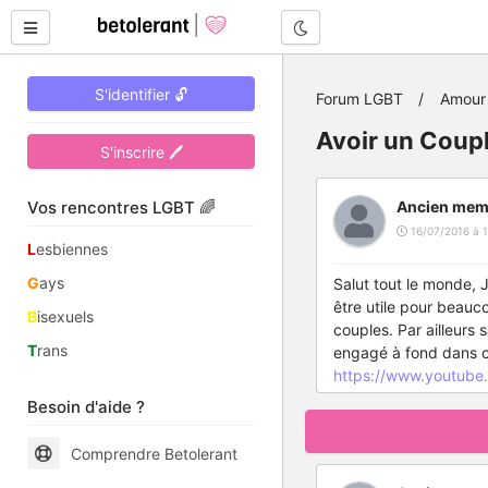
Mode nuit
S'identifier 🔓
Forum LGBT
Amour 
Avoir un Coup
S'inscrire 🖊
Vos rencontres LGBT 🌈
Ancien mem
16/07/2016 à 1
L
esbiennes
G
ays
Salut tout le monde, J
être utile pour beauco
B
isexuels
couples. Par ailleurs
T
rans
engagé à fond dans ce
https://www.youtub
Besoin d'aide ?
Comprendre Betolerant