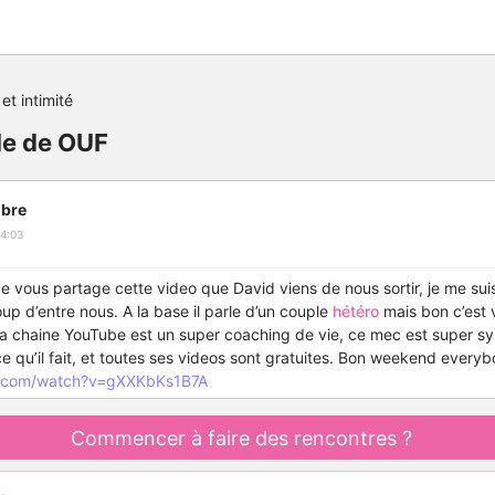
et intimité
le de OUF
bre
4:03
e vous partage cette video que David viens de nous sortir, je me suis 
up d’entre nous. A la base il parle d’un couple
hétéro
mais bon c’est v
 sa chaine YouTube est un super coaching de vie, ce mec est super s
 qu’il fait, et toutes ses videos sont gratuites. Bon weekend everyb
e.com/watch?v=gXXKbKs1B7A
Commencer à faire des rencontres ?