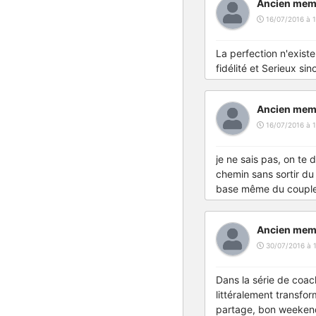
Ancien mem
16/07/2016 à 1
La perfection n'exist
fidélité et Serieux si
Ancien mem
16/07/2016 à 1
je ne sais pas, on te d
chemin sans sortir du s
base même du couple 
Ancien mem
30/07/2016 à 
Dans la série de coac
littéralement transfor
partage, bon weekend