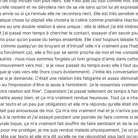
 de trop intrusif non plus hein). Elle n'est pas du tout comme moi. Ell
u'elle ressent et ne dévoilera rien de sa vie sans qu'on lui ait expre
 envie ou si ça l'ennuie elle ne racontera rien). Elle est très sensible
lque chose lui déplait elle choisira la colère comme première réacti
s eu une double relation à sens unique : dès le début j'ai été intéress
j'ai passé mon temps à chercher le contact, essayer d'en savoir plus
pour qu'on passe du temps ensemble. Elle s'est toujours laissée fai
 comme quelqu'un de bruyant et d'intrusif (elle n'a vraiment pas l'ha
s forcément ça), elle a fini par se sentir proche de moi et me consi
autres : nous nous sommes forgées un bon groupe d'amis dans cette 
 le mouvement vers moi : si je veux passer du temps avec elle il faut q
ue je vais vers elle (hors cours évidemment). J'initie les conversati
e si je demande. C'était une relation très fatigante et assez démoral
s eu l'impression d'être la seule à l'entretenir. Je le ressentais vraime
otre relation est finie". Cependant j'ai passé tellement de temps à fair
onnaitre assez bien, et ça m'a vraiment rendue heureuse. Tout ça a chan
 texto et un peu par obligation) et elle m'a répondu qu'elle était int
tait pas amoureuse de moi. Ça m'a mis vraiment mal et je n'arrive pa
 à la rentrée et j'ai essayé pendant une journée de faire comme si de 
vraie loque, ça m'a vraiment fait souffrir de faire semblant et de la voi
le pour me protéger, je me suis rendue malade physiquement, j'ai un pe
a tête par texto et elle m'a dit qu'elle ne me répondrait plus tant qu'on