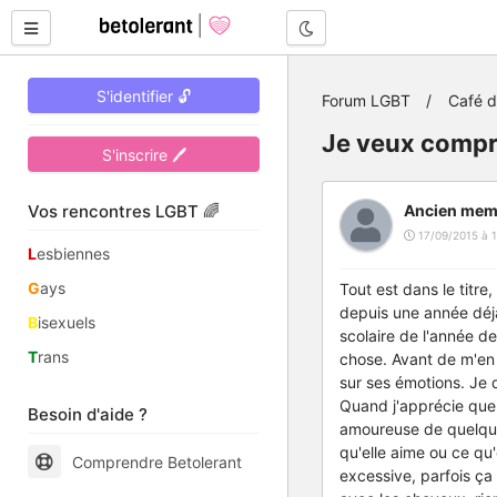
Mode nuit
S'identifier 🔓
Forum LGBT
Café 
Je veux compr
S'inscrire 🖊
Vos rencontres LGBT 🌈
Ancien mem
17/09/2015 à 1
L
esbiennes
G
ays
Tout est dans le titre
depuis une année déjà,
B
isexuels
scolaire de l'année der
T
rans
chose. Avant de m'en 
sur ses émotions. Je d
Quand j'apprécie quel
Besoin d'aide ?
amoureuse de quelqu'u
qu'elle aime ou ce qu'
Comprendre Betolerant
excessive, parfois ça 