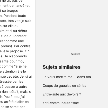
e ne dit pas ce
ssément demandé (et
 et se braque
on. Pendant toute
ée, très vite je suis
 sur elle ou
re et si au début
bitude du contact
dérer comme une
promo). Par contre,
ue je le propose. On
Publicité
ons. Je n'apprends
isante pour moi,
nt comme "si je ne
Sujets similaires
e attention à elle
gé cet été. Je lui ai
Je veux mettre ma ... dans ton ...
éressée par les
Coups de gueules en séries
s à passer à autre
rien n'était, mais le
Entre-aide aux devoirs ?
r. Peu à peu j'ai
u arrêté d'aller en
anti-communautarisme
 ne se serait pas