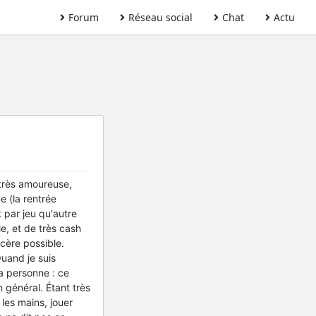
Forum
Réseau social
Chat
Actu
s très amoureuse,
e (la rentrée
t par jeu qu'autre
e, et de très cash
ncère possible.
uand je suis
a personne : ce
n général. Étant très
 les mains, jouer