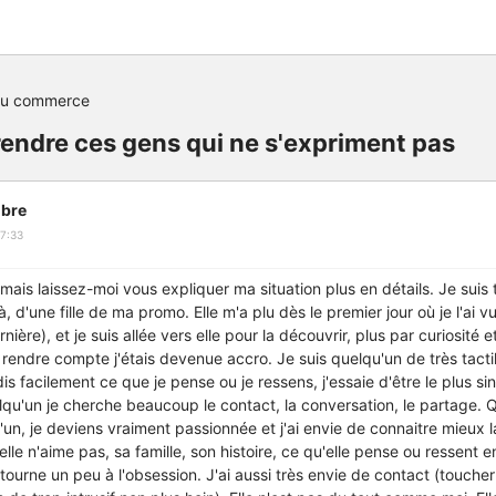
du commerce
endre ces gens qui ne s'expriment pas
bre
7:33
, mais laissez-moi vous expliquer ma situation plus en détails. Je sui
 d'une fille de ma promo. Elle m'a plu dès le premier jour où je l'ai vu
nière), et je suis allée vers elle pour la découvrir, plus par curiosité e
rendre compte j'étais devenue accro. Je suis quelqu'un de très tactil
is facilement ce que je pense ou je ressens, j'essaie d'être le plus si
qu'un je cherche beaucoup le contact, la conversation, le partage. Q
n, je deviens vraiment passionnée et j'ai envie de connaitre mieux l
elle n'aime pas, sa famille, son histoire, ce qu'elle pense ou ressent e
tourne un peu à l'obsession. J'ai aussi très envie de contact (toucher