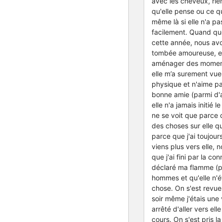
avec les cheveux, rien
qu'elle pense ou ce q
même là si elle n'a pas
facilement. Quand que
cette année, nous avon
tombée amoureuse, et 
aménager des moments 
elle m’a surement vue
physique et n'aime pa
bonne amie (parmi d'
elle n'a jamais initié
ne se voit que parce q
des choses sur elle qu
parce que j'ai toujour
viens plus vers elle, n
que j'ai fini par la c
déclaré ma flamme (par
hommes et qu'elle n'é
chose. On s'est revues
soir même j'étais une 
arrêté d'aller vers el
cours. On s'est pris l