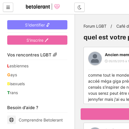
Mode nuit
S'identifier 🔓
Forum LGBT
Café 
quel est votre
S'inscrire 🖊
Vos rencontres LGBT 🌈
Ancien mem
05/05/2015 à 
L
esbiennes
G
ays
comme tout le monde 
accéé méga giga prémi
B
isexuels
censés s'inspirer de 
T
rans
vous serez peut ètre 
jennyfer mais j'ai eu 
Besoin d'aide ?
Comprendre Betolerant