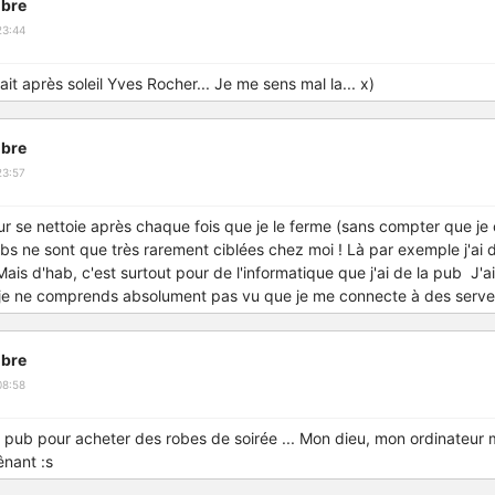
bre
23:44
ait après soleil Yves Rocher... Je me sens mal la... x)
bre
23:57
r se nettoie après chaque fois que je le ferme (sans compter que j
ubs ne sont que très rarement ciblées chez moi ! Là par exemple j'ai
Mais d'hab, c'est surtout pour de l'informatique que j'ai de la pub J'
je ne comprends absolument pas vu que je me connecte à des serveu
bre
08:58
 pub pour acheter des robes de soirée ... Mon dieu, mon ordinateur 
ênant :s