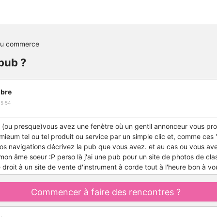
du commerce
 pub ?
bre
15:54
(ou presque)vous avez une fenètre où un gentil annonceur vous pr
eum tel ou tel produit ou service par un simple clic et, comme ces 
nos navigations décrivez la pub que vous avez. et au cas ou vous a
mon âme soeur :P perso là j'ai une pub pour un site de photos de cla
le droit à un site de vente d'instrument à corde tout à l'heure bon à vo
Commencer à faire des rencontres ?