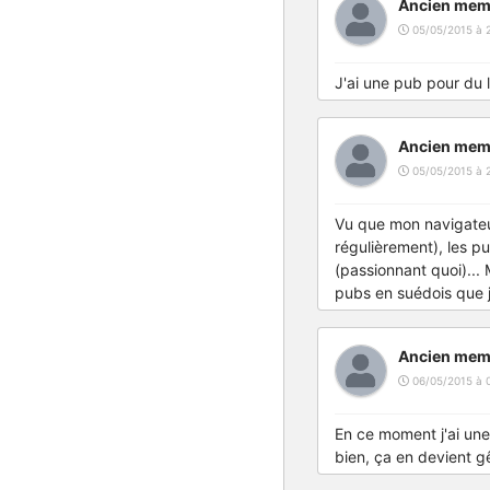
Ancien mem
05/05/2015 à 
J'ai une pub pour du l
Ancien mem
05/05/2015 à 
Vu que mon navigateu
régulièrement), les p
(passionnant quoi)... 
pubs en suédois que 
Ancien mem
06/05/2015 à 
En ce moment j'ai une
bien, ça en devient g