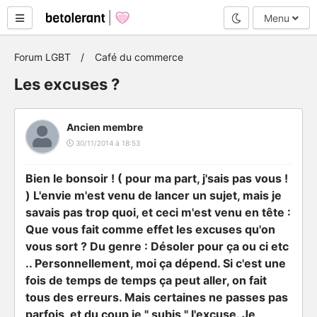
Mode nuit
Menu
Forum LGBT
Café du commerce
Les excuses ?
Ancien membre
30/11/2014 à 18:53
B
ien le bonsoir ! ( pour ma part, j'sais pas vous !
)
L
'envie m'est venu de lancer un sujet, mais je
savais pas trop quoi, et ceci m'est venu en tête :
Q
ue vous fait comme effet les excuses qu'on
vous sort ? Du genre : Désoler pour ça ou ci etc
..
P
ersonnellement, moi ça dépend. Si c'est une
fois de temps de temps ça peut aller, on fait
tous des erreurs. Mais certaines ne passes pas
parfois, et du coup je " subis " l'excuse. Je