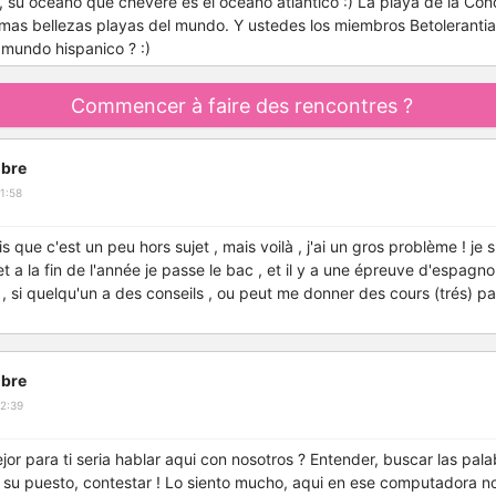
 , su oceano que chevere es el oceano atlantico :) La playa de la Co
 mas bellezas playas del mundo. Y ustedes los miembros Betoleranti
 mundo hispanico ? :)
Commencer à faire des rencontres ?
bre
1:58
s que c'est un peu hors sujet , mais voilà , j'ai un gros problème ! je 
 a la fin de l'année je passe le bac , et il y a une épreuve d'espagnol 
 si quelqu'un a des conseils , ou peut me donner des cours (trés) part
bre
2:39
jor para ti seria hablar aqui con nosotros ? Entender, buscar las pal
 su puesto, contestar ! Lo siento mucho, aqui en ese computadora no