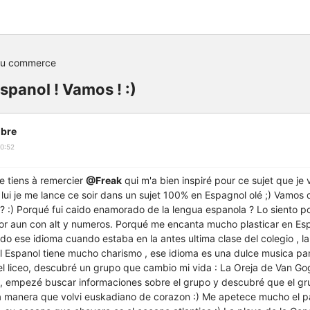
du commerce
panol ! Vamos ! :)
bre
0:52
je tiens à remercier
@Freak
qui m'a bien inspiré pour ce sujet que je 
lui je me lance ce soir dans un sujet 100% en Espagnol olé ;) Vamos
 :) Porqué fui caido enamorado de la lengua espanola ? Lo siento p
or aun con alt y numeros. Porqué me encanta mucho plasticar en Espa
o ese idioma cuando estaba en la antes ultima clase del colegio , l
 El Espanol tiene mucho charismo , ese idioma es una dulce musica par
l liceo, descubré un grupo que cambio mi vida : La Oreja de Van Go
s , empezé buscar informaciones sobre el grupo y descubré que el g
a manera que volvi euskadiano de corazon :) Me apetece mucho el pa