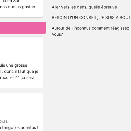
ncha en San
anos que os gustan
Aller vers les gens, quelle épreuve
BESOIN D'UN CONSEIL, JE SUIS À BOUT
Autour de l inconnus comment réagissez
Vous?
suis une grosse
, donc il faut que je
iculier ^^ ça serait
abras
 tengo los acentos !