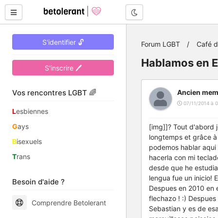
Mode nuit
S'identifier 🔓
Forum LGBT
Café 
Hablamos en Es
S'inscrire 🖊
Vos rencontres LGBT 🌈
Ancien mem
07/11/2014 à 0
L
esbiennes
G
ays
[img]]? Tout d'abord 
longtemps et grâce à 
B
isexuels
podemos hablar aqui ?
T
rans
hacerla con mi teclad
desde que he estudiad
lengua fue un inicio!
Besoin d'aide ?
Despues en 2010 en e
flechazo ! :) Despue
Comprendre Betolerant
Sebastian y es de es