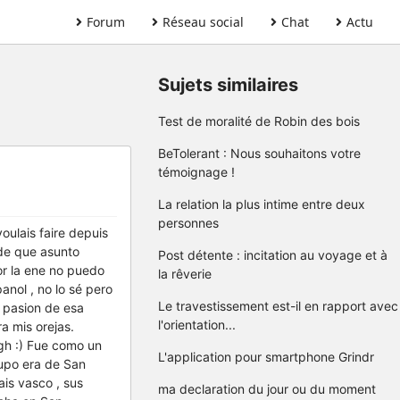
Forum
Réseau social
Chat
Actu
Sujets similaires
Test de moralité de Robin des bois
BeTolerant : Nous souhaitons votre
témoignage !
La relation la plus intime entre deux
personnes
voulais faire depuis
 de que asunto
Post détente : incitation au voyage et à
or la ene no puedo
la rêverie
nol , no lo sé pero
Le travestissement est-il en rapport avec
a pasion de esa
l'orientation...
a mis orejas.
gh :) Fue como un
L'application pour smartphone Grindr
rupo era de San
is vasco , sus
ma declaration du jour ou du moment