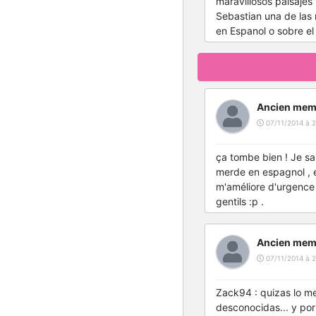
maravillosos paisajes
Sebastian una de las
en Espanol o sobre el
Ancien mem
07/11/2014 à 2
ça tombe bien ! Je sai
merde en espagnol , et
m'améliore d'urgence ,
gentils :p .
Ancien mem
07/11/2014 à 2
Zack94 : quizas lo me
desconocidas... y por