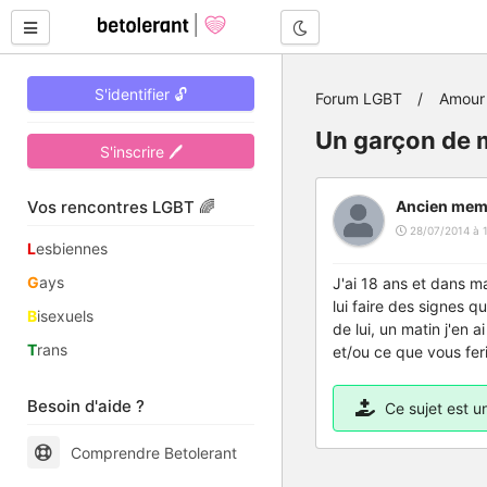
Mode nuit
S'identifier 🔓
Forum LGBT
Amour 
Un garçon de m
S'inscrire 🖊
Vos rencontres LGBT 🌈
Ancien mem
28/07/2014 à 1
L
esbiennes
G
ays
J'ai 18 ans et dans ma
lui faire des signes q
B
isexuels
de lui, un matin j'en 
T
rans
et/ou ce que vous fer
Besoin d'aide ?
Ce sujet est 
Comprendre Betolerant