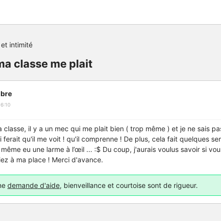
et intimité
a classe me plait
bre
6:10
 classe, il y a un mec qui me plait bien ( trop même ) et je ne sais p
ui ferait qu'il me voit ! qu'il comprenne ! De plus, cela fait quelques s
ai même eu une larme à l’œil ... :$ Du coup, j'aurais voulus savoir si vo
iez à ma place ! Merci d'avance.
une
demande d'aide
, bienveillance et courtoise sont de rigueur.