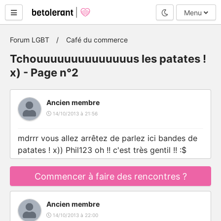
Mode nuit
Menu
Forum LGBT
Café du commerce
Tchouuuuuuuuuuuuuus les patates !
x) - Page n°2
Ancien membre
14/10/2013 à 21:56
mdrrr vous allez arrêtez de parlez ici bandes de
patates ! x)) Phil123 oh !! c'est très gentil !! :$
Commencer à faire des rencontres ?
Ancien membre
14/10/2013 à 22:00