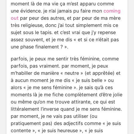
moment là de ma vie ça m’est apparu comme
une évidence. je n’ai jamais pu faire mon
coming
out
par peur des autres, et par peur de ma mère
très religieuse, donc j’ai tout simplement mis ce
sujet sous le tapis. et c’est vrai que j’y repense
assez souvent, et je me dis « et si ce n’était pas
une phase finalement ? ».
parfois, je peux me sentir très féminine, comme
parfois, pas vraiment. par moment, je peux
m’habiller de manière « neutre » (et apprêtée) et
à aucun moment je me dis « je suis belle » ou
alors « je me sens féminine ». je sais qu’à ces
moments là je me fiche complètement d’être jolie
ou même qu’on me trouve attirante, ce qui est
littéralement l’inverse quand je me sens féminine.
par moment, je ne vais pas utiliser (ou
pratiquement pas) des adjectifs comme « je suis
contente », « je suis heureuse », « je suis