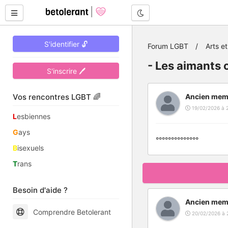
Mode nuit
S'identifier 🔓
Forum LGBT
Arts et
- Les aimants 
S'inscrire 🖊
Vos rencontres LGBT 🌈
Ancien mem
19/02/2026 à 
L
esbiennes
G
ays
°°°°°°°°°°°°°°
B
isexuels
T
rans
Besoin d'aide ?
Ancien mem
Comprendre Betolerant
20/02/2026 à 