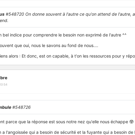
us
#548720 On donne souvent à l'autre ce qu'on attend de l'autre, au
tend.
n bel indice pour comprendre le besoin non exprimé de l'autre ^^
ouvent que oui, nous le savons au fond de nous....
ens alors : Et donc, est on capable, à t'on les ressources pour y rép
bre
20:54
mbule
#548726
nt parce que la réponse est sous notre nez qu'elle nous échappe 🤓
n a l'angoissée qui a besoin de sécurité et la fuyante qui a besoin de 