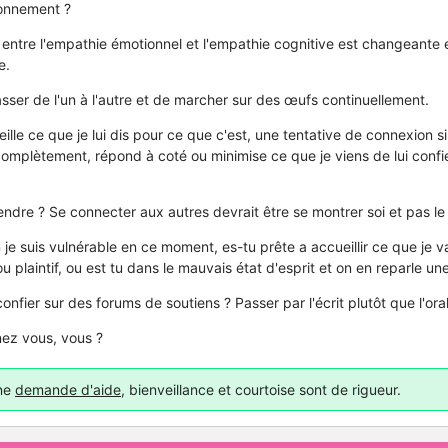
onnement ?
re entre l'empathie émotionnel et l'empathie cognitive est changeante
e.
asser de l'un à l'autre et de marcher sur des œufs continuellement.
eille ce que je lui dis pour ce que c'est, une tentative de connexion
 complètement, répond à coté ou minimise ce que je viens de lui conf
ndre ? Se connecter aux autres devrait être se montrer soi et pas le
n je suis vulnérable en ce moment, es-tu prête a accueillir ce que je 
 ou plaintif, ou est tu dans le mauvais état d'esprit et on en reparle un
 confier sur des forums de soutiens ? Passer par l'écrit plutôt que l'oral
ez vous, vous ?
une
demande d'aide
, bienveillance et courtoise sont de rigueur.