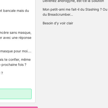
Devenez androgyne, est-ce la Solution
Mon petit-ami me fait-il du Stashing ? Ou
 et bancale mais du
du Breadcrumber...
Besoin d'y voir clair
 sincère sans masque,
ier avec une réponse
 masque pour moi....
vais te confier, même
e prochaine fois ?
 ?