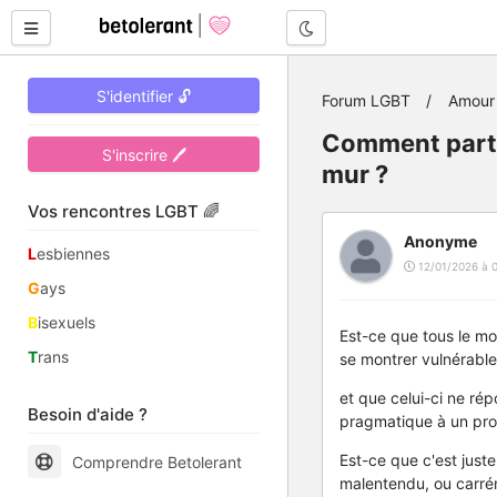
Mode nuit
S'identifier 🔓
Forum LGBT
Amour 
Comment parta
S'inscrire 🖊
mur ?
Vos rencontres LGBT 🌈
Anonyme
L
esbiennes
12/01/2026 à 
G
ays
B
isexuels
Est-ce que tous le mo
T
rans
se montrer vulnérable
et que celui-ci ne r
Besoin d'aide ?
pragmatique à un pro
Est-ce que c'est just
Comprendre Betolerant
malentendu, ou carrém