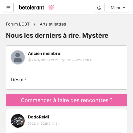
Mode nuit
Menu
Forum LGBT
Arts et lettres
Nous les derniers à rire. Mystère
Ancien membre
21/11/2025 à 21:21 -
01/12/2025 à 20:11
Désolé
Commencer à faire des rencontres ?
DodoRéMi
23/11/2025 à 17:21