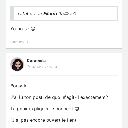
Citation de
Filoufi
#542775
Yo no sé 😃
DodoRéMi :-)
Caramela
24/11/2025 à 17:04
Bonsoir,
J'ai lu ton post, de quoi s'agit-il exactement?
Tu peux expliquer le concept 😅
(J'ai pas encore ouvert le lien)