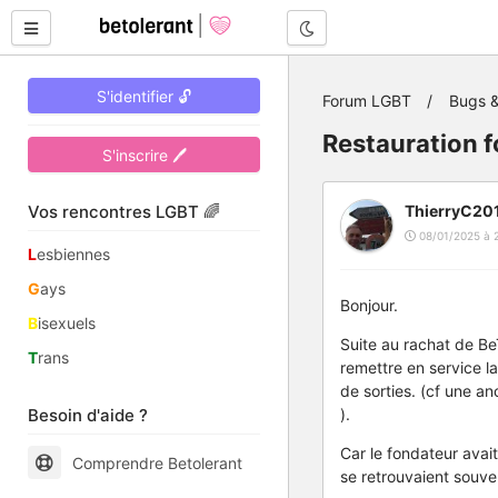
Mode nuit
S'identifier 🔓
Forum LGBT
Bugs &
Restauration f
S'inscrire 🖊
Vos rencontres LGBT 🌈
ThierryC20
08/01/2025 à 
L
esbiennes
G
ays
Bonjour.
B
isexuels
Suite au rachat de BeT
T
rans
remettre en service l
de sorties. (cf une a
Besoin d'aide ?
).
Car le fondateur avai
Comprendre Betolerant
se retrouvaient souven