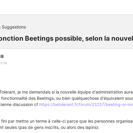
 Suggestions
onction Beetings possible, selon la nouvel
18
22:08
olerant, je me demandais si la nouvelle équipe d'administration aurait
a fonctionnalité des Beetings, ou bien quelquechose d'équivalent so
ncienne discussion cf
https://betolerant.fr/forum/23237/beeting-or-n
t fini par mettre un terme à celle-ci parce que les personnes organi
t seules (pas de gens inscrits, ou alors des lapins).