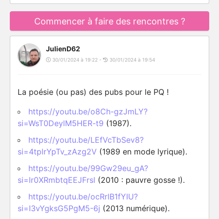
Commencer à faire des rencontres ?
JulienD62
30/01/2024 à 19:22 -
30/01/2024 à 19:54
La poésie (ou pas) des pubs pour le PQ !
https://youtu.be/o8Ch-gzJmLY?
si=WsT0DeylM5HER-t9
(1987).
https://youtu.be/LEfVcTbSev8?
si=4tplrYpTv_zAzg2V
(1989 en mode lyrique).
https://youtu.be/99Gw29eu_gA?
si=lr0XRmbtqEEJFrsl
(2010 : pauvre gosse !).
https://youtu.be/ocRrlB1fYIU?
si=I3vYgksG5PgM5-6j
(2013 numérique).