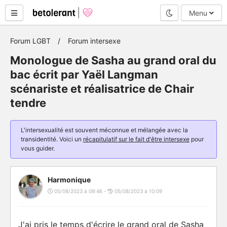
Mode nuit
Menu
Forum LGBT
Forum intersexe
Monologue de Sasha au grand oral du
bac écrit par Yaël Langman
scénariste et réalisatrice de Chair
tendre
L'intersexualité est souvent méconnue et mélangée avec la
transidentité. Voici un
récapitulatif sur le fait d'être intersexe
pour
vous guider.
Harmonique
05/08/2023 à 09:46 -
05/08/2023 à 10:09
J'ai pris le temps d'écrire le grand oral de Sasha