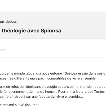
aux débats
 théologie avec Spinosa
21:03
border le monde global qui nous entoure : Spinosa essaie dans ses d
xes très différents mais pas incompatibles de vivre ensemble...
par mon refus de l'obéissance aveugle et sans compréhension pourquo
le fonctionnement du monde humain. Pourtant la lecture des Textes R
t fort instructif sur une facette du 'vivre ensemble'...
ce résumé sur Wikisource :