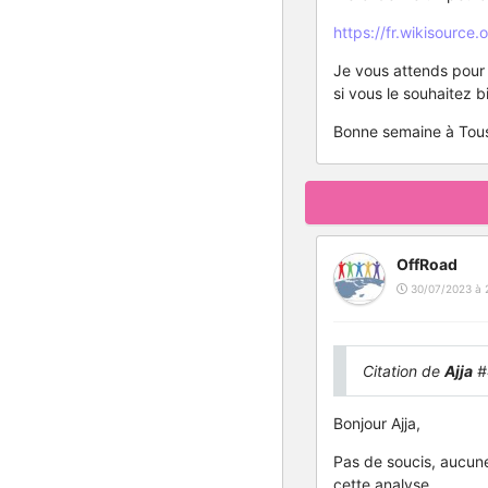
https://fr.wikisource
Je vous attends pour v
si vous le souhaitez b
Bonne semaine à Tous
OffRoad
30/07/2023 à 
Citation de
Ajja
#
Bonjour Ajja,
Pas de soucis, aucune
cette analyse...