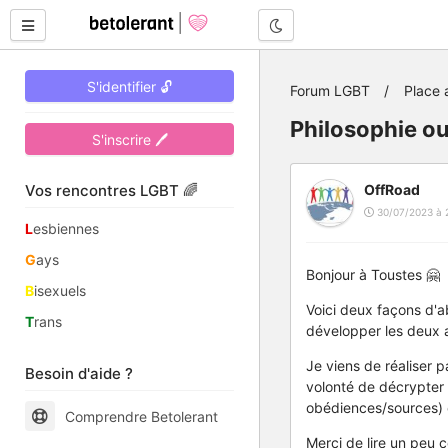
Mode nuit
S'identifier 🔓
Forum LGBT
Place 
Philosophie ou
S'inscrire 🖊
Vos rencontres LGBT 🌈
OffRoad
30/07/2023 à 
L
esbiennes
G
ays
Bonjour à Toustes 🤗
B
isexuels
Voici deux façons d'a
T
rans
développer les deux a
Je viens de réaliser 
Besoin d'aide ?
volonté de décrypter 
obédiences/sources) es
Comprendre Betolerant
Merci de lire un peu 