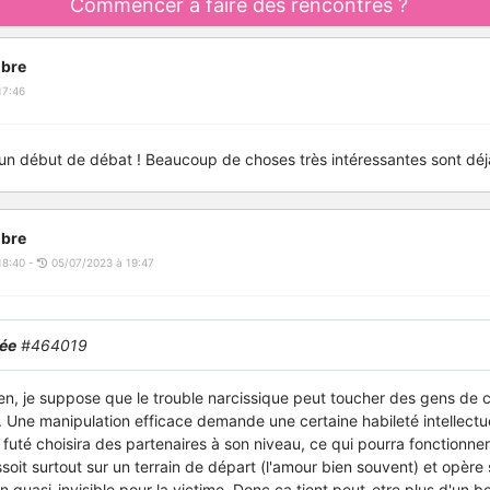
Commencer à faire des rencontres ?
bre
17:46
un début de débat ! Beaucoup de choses très intéressantes sont déjà 
bre
18:40 -
05/07/2023 à 19:47
ée
#464019
n, je suppose que le trouble narcissique peut toucher des gens de 
es. Une manipulation efficace demande une certaine habileté intellect
 futé choisira des partenaires à son niveau, ce qui pourra fonctionner
ssoit surtout sur un terrain de départ (l'amour bien souvent) et opère 
 quasi-invisible pour la victime. Donc ça tient peut-etre plus d'un b