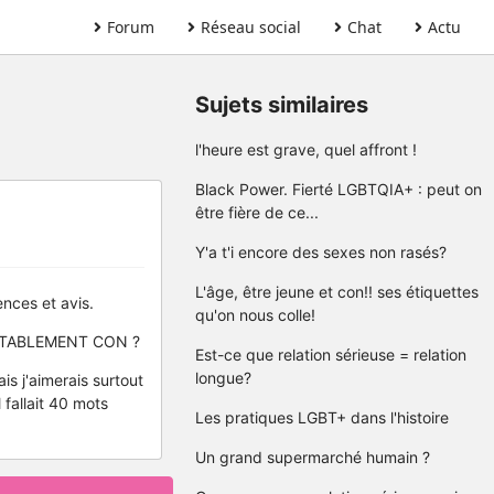
Forum
Réseau social
Chat
Actu
Sujets similaires
l'heure est grave, quel affront !
Black Power. Fierté LGBTQIA+ : peut on
être fière de ce...
Y'a t'i encore des sexes non rasés?
L'âge, être jeune et con!! ses étiquettes
nces et avis.
qu'on nous colle!
UTABLEMENT CON ?
Est-ce que relation sérieuse = relation
longue?
is j'aimerais surtout
 fallait 40 mots
Les pratiques LGBT+ dans l'histoire
Un grand supermarché humain ?