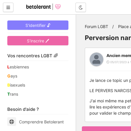
Mode nuit
S'identifier 🔓
Forum LGBT
Place 
Perversion nar
S'inscrire 🖊
Vos rencontres LGBT 🌈
Ancien mem
05/07/2023 à 
L
esbiennes
G
ays
Je lance ce topic un
B
isexuels
LE PERVERS NARCIS
T
rans
J'ai moi même ma petit
lire les expériences d
Besoin d'aide ?
pour valider le champ
Comprendre Betolerant