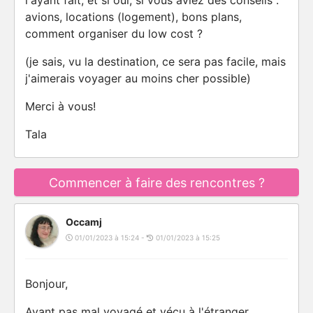
l'ayant fait, et si oui, si vous aviez des conseils :
avions, locations (logement), bons plans,
comment organiser du low cost ?
(je sais, vu la destination, ce sera pas facile, mais
j'aimerais voyager au moins cher possible)
Merci à vous!
Tala
Commencer à faire des rencontres ?
Occamj
01/01/2023 à 15:24 -
01/01/2023 à 15:25
Bonjour,
Ayant pas mal voyagé et vécu à l'étranger,