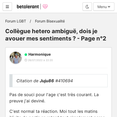
Mode nuit
Menu
Forum LGBT
Forum Bisexualité
Collègue hetero ambiguë, dois je
avouer mes sentiments ? - Page n°2
Harmonique
26/07/2022 à 22:20
Citation de
Juju86
#410694
Pas de souci pour l'age c'est très courant. La
preuve j'ai deviné.
C'est normal ta réaction. Moi tout les matins