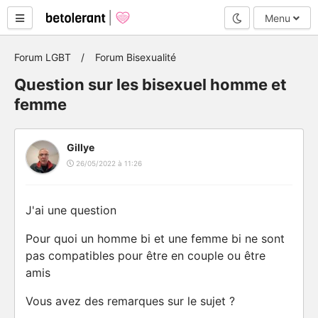
Mode nuit
Menu
Forum LGBT
Forum Bisexualité
Question sur les bisexuel homme et
femme
Gillye
26/05/2022 à 11:26
J'ai une question
Pour quoi un homme bi et une femme bi ne sont
pas compatibles pour être en couple ou être
amis
Vous avez des remarques sur le sujet ?