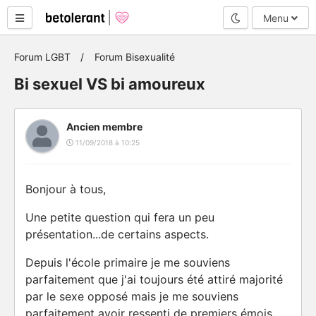
Mode nuit
Menu
Forum LGBT
Forum Bisexualité
Bi sexuel VS bi amoureux
Ancien membre
11/09/2018 à 10:25
Bonjour à tous,
Une petite question qui fera un peu
présentation...de certains aspects.
Depuis l'école primaire je me souviens
parfaitement que j'ai toujours été attiré majorité
par le sexe opposé mais je me souviens
parfaitement avoir ressenti de premiers émois