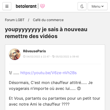
Mode nuit
Menu
Forum LGBT
Café du commerce
youpyyyyyyy je sais à nouveau
remettre des vidéos
RêveuseParis
04/02/2022 à 22:47 -
05/02/2022 à 09:40
1/ ......
https://youtu.be/V6ze-nVh2Bs
Désormais, C'est mon chauffeur attitré...... Je
voyagerais n'importe où avec lui...... 😍
Et Vous, partants ou partantes pour un petit tour
avec notre Ami le chauffeur ????