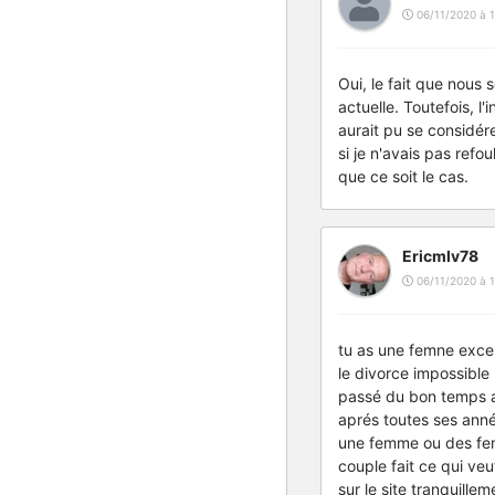
06/11/2020 à 1
Oui, le fait que nous
actuelle. Toutefois, 
aurait pu se considér
si je n'avais pas refo
que ce soit le cas.
Ericmlv78
06/11/2020 à 1
tu as une femne excep
le divorce impossible
passé du bon temps av
aprés toutes ses année
une femme ou des fem
couple fait ce qui ve
sur le site tranquille