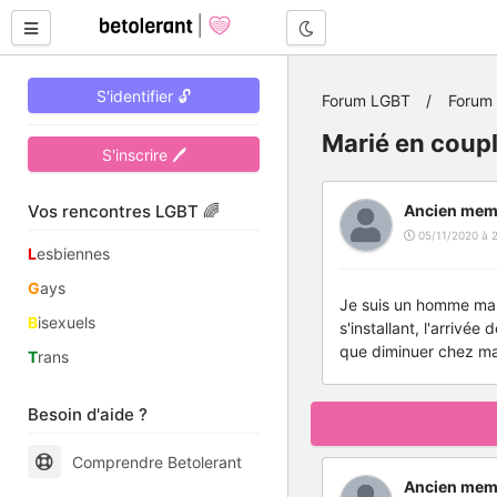
Mode nuit
S'identifier 🔓
Forum LGBT
Forum 
Marié en coup
S'inscrire 🖊
Vos rencontres LGBT 🌈
Ancien mem
05/11/2020 à 
L
esbiennes
G
ays
Je suis un homme mari
B
isexuels
s'installant, l'arrivée
que diminuer chez ma
T
rans
Besoin d'aide ?
Comprendre Betolerant
Ancien mem