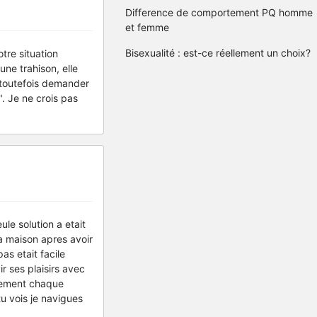
Difference de comportement PQ homme
et femme
Bisexualité : est-ce réellement un choix?
tre situation
ne trahison, elle
s toutefois demander
". Je ne crois pas
le solution a etait
a maison apres avoir
s etait facile
r ses plaisirs avec
idement chaque
u vois je navigues