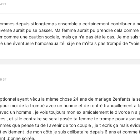
4:21
 sommes depuis si longtemps ensemble a certainement contribuer à no
l'inverse aurait pu se passer. Ma femme aurait pu prendre cela comme u
er comme une caution sociale, mais ça n'a pas été le cas. Je me sui
ulé une éventuelle homosexualité, si je ne m'étais pas trompé de "voie
9:57
tionnel ayant vècu la mème chose 24 ans de mariage 2enfants la seu
 pour moi de la trompè avec un honme et de rentré tranquillement a l
ec un homme , je vois toujours mon ex amicalement le divorce n a pa
s , et si le contraire se serai posèe ta femme te trompe pour assouvi
mes que pense tu de l avenir de ton couple , je t ecris ça mais ev
ut evidement .de mon côtè je suis célibataire depuis 6 ans et comme t
ment .bonne soirée.