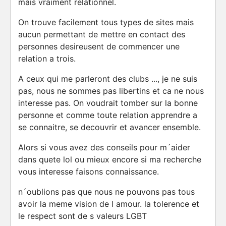
mais vraiment relationnel.
On trouve facilement tous types de sites mais
aucun permettant de mettre en contact des
personnes desireusent de commencer une
relation a trois.
A ceux qui me parleront des clubs ..., je ne suis
pas, nous ne sommes pas libertins et ca ne nous
interesse pas. On voudrait tomber sur la bonne
personne et comme toute relation apprendre a
se connaitre, se decouvrir et avancer ensemble.
Alors si vous avez des conseils pour m´aider
dans quete lol ou mieux encore si ma recherche
vous interesse faisons connaissance.
n´oublions pas que nous ne pouvons pas tous
avoir la meme vision de l amour. la tolerence et
le respect sont de s valeurs LGBT