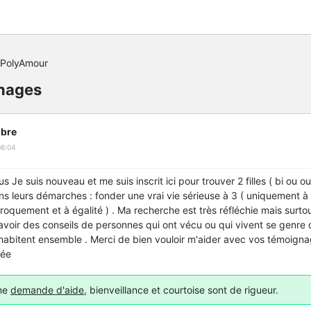
 PolyAmour
gnages
bre
06:04
s Je suis nouveau et me suis inscrit ici pour trouver 2 filles ( bi ou ou
s leurs démarches : fonder une vrai vie sérieuse à 3 ( uniquement à
oquement et à égalité ) . Ma recherche est très réfléchie mais surtou
 avoir des conseils de personnes qui ont vécu ou qui vivent se genre 
habitent ensemble . Merci de bien vouloir m'aider avec vos témoignag
née
une
demande d'aide
, bienveillance et courtoise sont de rigueur.