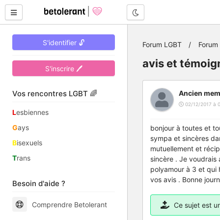
Mode nuit
S'identifier 🔓
Forum LGBT
Forum
avis et témoi
S'inscrire 🖊
Vos rencontres LGBT 🌈
Ancien mem
02/12/2017 à 
L
esbiennes
G
ays
bonjour à toutes et tou
sympa et sincères dan
B
isexuels
mutuellement et récipr
T
rans
sincère . Je voudrais
polyamour à 3 et qui 
vos avis . Bonne jour
Besoin d'aide ?
Comprendre Betolerant
Ce sujet est 