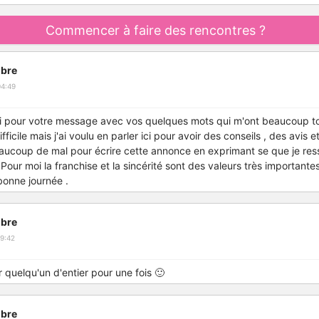
Commencer à faire des rencontres ?
bre
04:49
i pour votre message avec vos quelques mots qui m'ont beaucoup to
fficile mais j'ai voulu en parler ici pour avoir des conseils , des avis
eaucoup de mal pour écrire cette annonce en exprimant se que je re
. Pour moi la franchise et la sincérité sont des valeurs très important
bonne journée .
bre
9:42
r quelqu'un d'entier pour une fois 🙂
bre