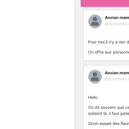
Ancien mem
20/11/2019 à 1
Pour moi,il n'y a rien
On offre aux personne
Ancien mem
20/11/2019 à 1
Hello.
On dit souvent que cer
soi(en)t là, il faut ju
Sinon essaie des fleu