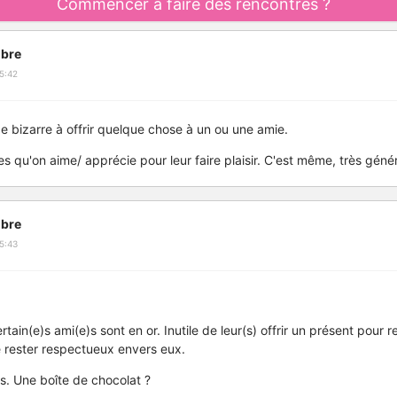
Commencer à faire des rencontres ?
bre
5:42
 de bizarre à offrir quelque chose à un ou une amie.
s qu'on aime/ apprécie pour leur faire plaisir. C'est même, très géné
bre
5:43
tain(e)s ami(e)s sont en or. Inutile de leur(s) offrir un présent pour re
ste rester respectueux envers eux.
rs. Une boîte de chocolat ?