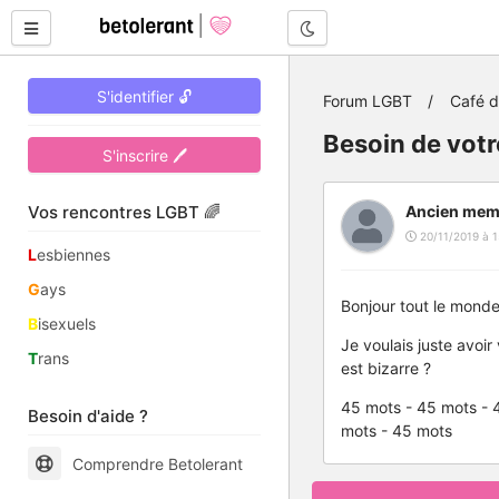
Mode nuit
S'identifier 🔓
Forum LGBT
Café 
Besoin de votr
S'inscrire 🖊
Vos rencontres LGBT 🌈
Ancien mem
20/11/2019 à 1
L
esbiennes
G
ays
Bonjour tout le monde
B
isexuels
Je voulais juste avoir
T
rans
est bizarre ?
45 mots - 45 mots - 
Besoin d'aide ?
mots - 45 mots
Comprendre Betolerant