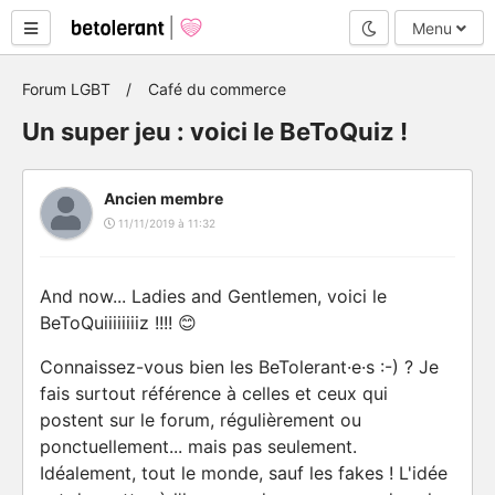
Mode nuit
Menu
Forum LGBT
Café du commerce
Un super jeu : voici le BeToQuiz !
Ancien membre
11/11/2019 à 11:32
And now... Ladies and Gentlemen, voici le
BeToQuiiiiiiiiz !!!! 😊
Connaissez-vous bien les BeTolerant·e·s :-) ? Je
fais surtout référence à celles et ceux qui
postent sur le forum, régulièrement ou
ponctuellement... mais pas seulement.
Idéalement, tout le monde, sauf les fakes ! L'idée