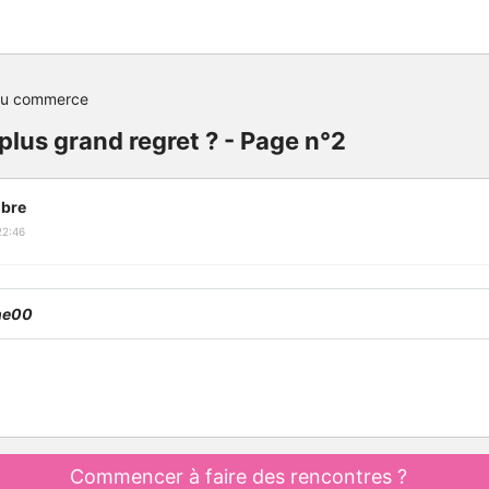
du commerce
 plus grand regret ? - Page n°2
bre
22:46
ne00
Commencer à faire des rencontres ?