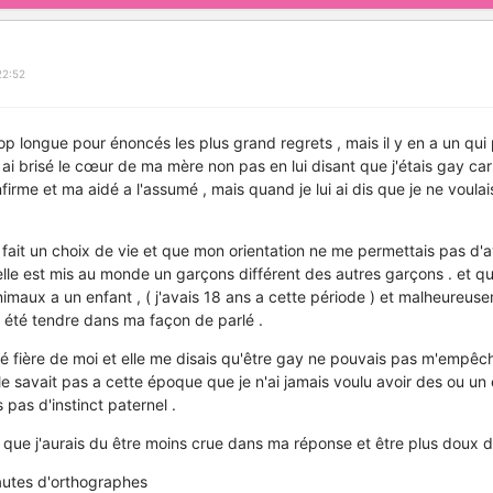
22:52
 trop longue pour énoncés les plus grand regrets , mais il y en a un qui 
 j ai brisé le cœur de ma mère non pas en lui disant que j'étais gay car 
firme et ma aidé a l'assumé , mais quand je lui ai dis que je ne voulai
ais fait un choix de vie et que mon orientation ne me permettais pas d'
elle est mis au monde un garçons différent des autres garçons . et qu
aux a un enfant , ( j'avais 18 ans a cette période ) et malheureuseme
as été tendre dans ma façon de parlé .
é fière de moi et elle me disais qu'être gay ne pouvais pas m'empêch
e savait pas a cette époque que je n'ai jamais voulu avoir des ou un 
s pas d'instinct paternel .
s que j'aurais du être moins crue dans ma réponse et être plus doux 
fautes d'orthographes