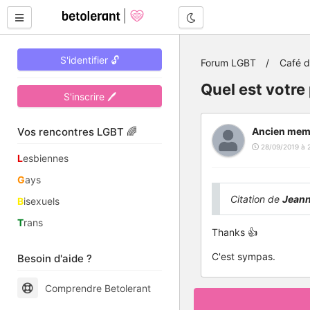
Mode nuit
S'identifier 🔓
Forum LGBT
Café 
Quel est votre
S'inscrire 🖊
Vos rencontres LGBT 🌈
Ancien mem
28/09/2019 à 
L
esbiennes
G
ays
Citation de
Jean
B
isexuels
T
rans
Thanks 👍
C'est sympas.
Besoin d'aide ?
Comprendre Betolerant