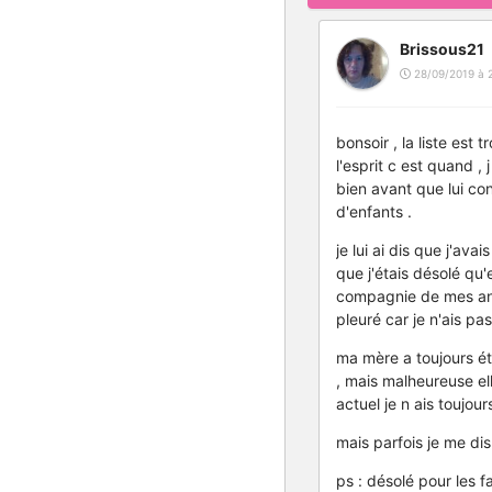
Brissous21
28/09/2019 à 
bonsoir , la liste est
l'esprit c est quand ,
bien avant que lui con
d'enfants .
je lui ai dis que j'av
que j'étais désolé qu'
compagnie de mes anim
pleuré car je n'ais p
ma mère a toujours ét
, mais malheureuse ell
actuel je n ais toujour
mais parfois je me di
ps : désolé pour les 