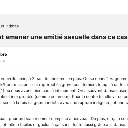
et intimité
t amener une amitié sexuelle dans ce cas
bre
1:27
e nouvelle amie, à 2 pas de chez moi en plus. On se connaît vagueme
lk/trad, mais on s'est rapprochés grave ces derniers temps à un festiv
[1] où nous avons bien causé intimement. On a souvent dansé ensemm
ible et inexplicable (comme en amour). Pour le contexte, elle vit en
sens à la fois (la gourmande!), avec une rupture indigeste, et une lia
veau, pour un beau moment complice à nouveau. De plus, et ça a son
e, et même faciles et goulus à ça, sans doute aussi grâce à la danse