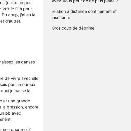
Avez-vous peur de ne plus plaire ?
es (oui, c un peu
 voir le film pour
relation à distance confinement et
 Du coup, j'ai eu le
insecurité
et d'autre).
Gros coup de déprime
naissez les danses
ie de vivre avec elle
e suis pas amoureux
 quoi je cause là.
ame et une grande
e la pression, encore
a un pb avec
uement.
comme pour moi ?