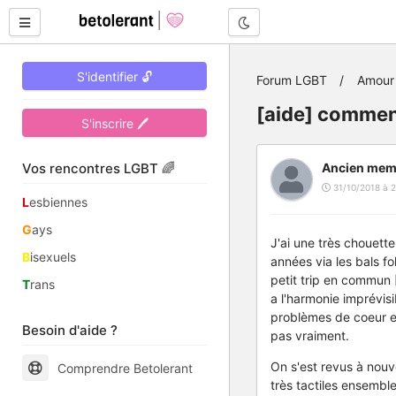
Mode nuit
S'identifier 🔓
Forum LGBT
Amour 
[aide] commen
S'inscrire 🖊
Vos rencontres LGBT 🌈
Ancien mem
31/10/2018 à 2
L
esbiennes
G
ays
J'ai une très chouett
B
isexuels
années via les bals fo
petit trip en commun 
T
rans
a l'harmonie imprévis
problèmes de coeur et 
Besoin d'aide ?
pas vraiment.
On s'est revus à nou
Comprendre Betolerant
très tactiles ensembl