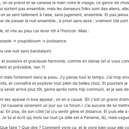
e, on se prend et se caresse la main voire le visage, ce genre de chos
i sortent pas ensemble, mais les danseurs folks sont des aliens, allez
 on se sent tellement à l'aise, sans jugement, ensemble. Et pas jaloux.
r de passer la nuit ensemble ; à priori sans sexe ; vraiment (de part 
e, et vite au pieu car lever tôt à l'horizon. Mais :
 glissade -> youplaboum -> jouissance
dans une nuit sans bandaison)
e et jouissive et gracieuse harmonie, comme en danse (et si vous con
dent et prévisible, nan ?)
nt mais fortement dans la peau. J'y pense tout le temps. J'ai trop env
nts, et connaître et explorer tout plein de belles choz. Et pourtant j
a serait arrivé plus tôt, genre après notre trip commun), et je sais de
i ni sex appeal ni love appeal ; on en a causé. (Et c'est un grand dr
j'ai causerai sûrement un jour sur ce forum.) J'ai aucune de lui mettr
si. En plus, de son côté j'ai cru sentir gêne et distance. Et puis elle 
. Je lui ai écrit qq mots sur tout ça (elle est à Paname, là), mais vag
ue faire ? Que dire ? Comment vivre ça, et le vivre bien pour elle 