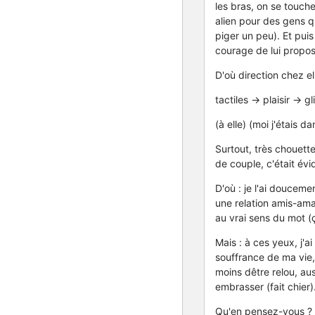
les bras, on se touch
alien pour des gens qu
piger un peu). Et puis
courage de lui propose
D'où direction chez ell
tactiles -> plaisir ->
(à elle) (moi j'étais 
Surtout, très chouett
de couple, c'était évi
D'où : je l'ai douceme
une relation amis-ama
au vrai sens du mot (ç
Mais : à ces yeux, j'a
souffrance de ma vie, 
moins dêtre relou, aus
embrasser (fait chier)
Qu'en pensez-vous ? Q