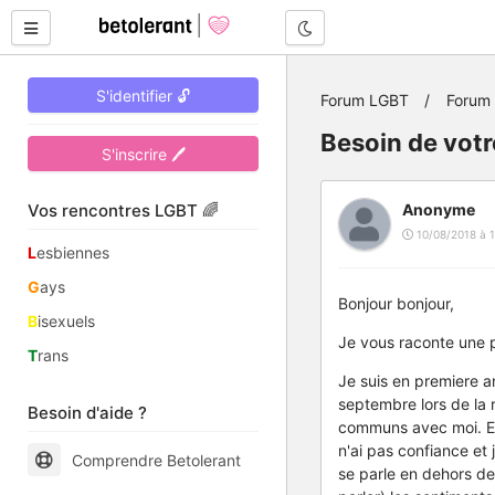
Mode nuit
S'identifier 🔓
Forum LGBT
Forum 
Besoin de votr
S'inscrire 🖊
Vos rencontres LGBT 🌈
Anonyme
10/08/2018 à 1
L
esbiennes
G
ays
Bonjour bonjour,
B
isexuels
Je vous raconte une p
T
rans
Je suis en premiere an
septembre lors de la 
Besoin d'aide ?
communs avec moi. Ell
n'ai pas confiance et
Comprendre Betolerant
se parle en dehors de