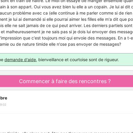
s sont en train de naitre. Le midi on essaye de manger ensemble quan
 à son appart. Oui vous avez bien lu elle a un copain. Je lui ai dit q
t aucun probléme avec ca (elle continue à me parler comme si de rien n
nt je lui ai demandé si elle pourrai aimer les filles elle m'a dit que pou
s elle ne sait jamais de ce qui peut arriver. Les derniers partiels sont 
o et malheureusement je ne sais pas si je dois lui envoyer des mess
 l'impression que c'est toujours moi qui envoie des messages. En a t-el
amie ou de nature timide elle n'ose pas envoyer de messages?
une
demande d'aide
, bienveillance et courtoise sont de rigueur.
Commencer à faire des rencontres ?
bre
9:02