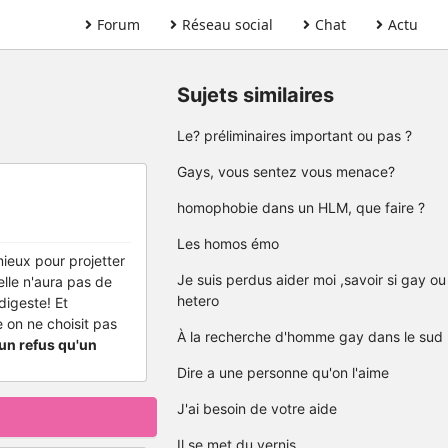
Forum
Réseau social
Chat
Actu
Sujets similaires
Le? préliminaires important ou pas ?
Gays, vous sentez vous menace?
homophobie dans un HLM, que faire ?
Les homos émo
mieux pour projetter
Je suis perdus aider moi ,savoir si gay ou
 elle n'aura pas de
hetero
digeste! Et
e on ne choisit pas
À la recherche d'homme gay dans le sud
un refus qu'un
Dire a une personne qu'on l'aime
J'ai besoin de votre aide
Il se met du vernis