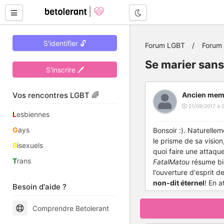
Mode nuit
S'identifier 🔓
Forum LGBT
Forum
Se marier sans
S'inscrire 🖊
Vos rencontres LGBT 🌈
Ancien mem
21/09/2017 à 0
L
esbiennes
G
ays
Bonsoir :). Naturelle
le prisme de sa vision,
B
isexuels
quoi faire une attaque
T
rans
FatalMatou
résume bie
l'ouverture d'esprit d
non-dit éternel
! En 
Besoin d'aide ?
Comprendre Betolerant