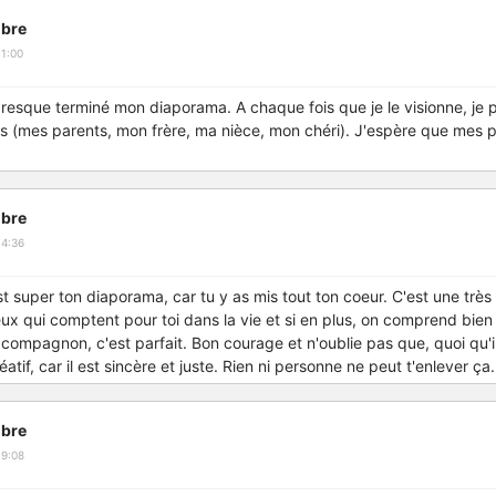
bre
1:00
resque terminé mon diaporama. A chaque fois que je le visionne, je p
s (mes parents, mon frère, ma nièce, mon chéri). J'espère que mes p
bre
14:36
l est super ton diaporama, car tu y as mis tout ton coeur. C'est une trè
ux qui comptent pour toi dans la vie et si en plus, on comprend bien 
n compagnon, c'est parfait. Bon courage et n'oublie pas que, quoi qu'il
atif, car il est sincère et juste. Rien ni personne ne peut t'enlever ça.
bre
19:08