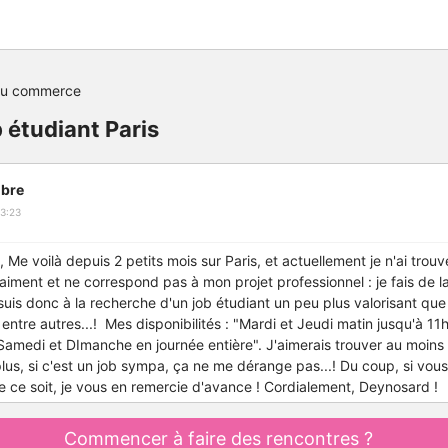
du commerce
 étudiant Paris
bre
3:23
 Me voilà depuis 2 petits mois sur Paris, et actuellement je n'ai trou
raiment et ne correspond pas à mon projet professionnel : je fais de l
 suis donc à la recherche d'un job étudiant un peu plus valorisant que 
entre autres...! Mes disponibilités : "Mardi et Jeudi matin jusqu'à 11
Samedi et DImanche en journée entière". J'aimerais trouver au moins 
s, si c'est un job sympa, ça ne me dérange pas...! Du coup, si vou
e ce soit, je vous en remercie d'avance ! Cordialement, Deynosard !
Commencer à faire des rencontres ?