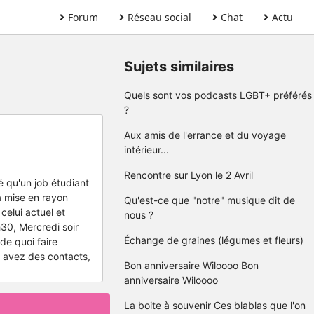
Forum
Réseau social
Chat
Actu
Sujets similaires
Quels sont vos podcasts LGBT+ préférés
?
Aux amis de l'errance et du voyage
intérieur...
Rencontre sur Lyon le 2 Avril
vé qu'un job étudiant
a mise en rayon
Qu'est-ce que "notre" musique dit de
celui actuel et
nous ?
h30, Mercredi soir
Échange de graines (légumes et fleurs)
de quoi faire
s avez des contacts,
Bon anniversaire Wiloooo Bon
anniversaire Wiloooo
La boite à souvenir Ces blablas que l'on