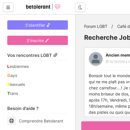
Mode nuit
S'identifier 🔓
Forum LGBT
Café 
Recherche Job
S'inscrire 🖊
Vos rencontres LGBT 🌈
Ancien mem
12/10/2016 à 2
L
esbiennes
G
ays
Bonsoir tout le monde,
qui ne me plaît pas v
B
isexuels
chez carrefour....! Je
T
rans
moins briseur de dos, 
après 17h, Vendredi, 
18h/semaine, même plu
Besoin d'aide ?
des pistes ou quoi qu
Comprendre Betolerant