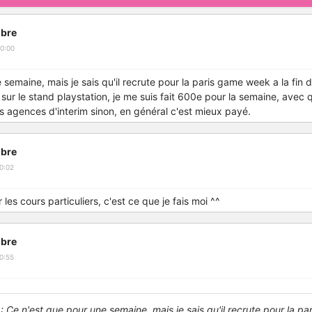
bre
0:00
semaine, mais je sais qu'il recrute pour la paris game week a la fin 
llé sur le stand playstation, je me suis fait 600e pour la semaine, ave
 agences d'interim sinon, en général c'est mieux payé.
bre
0:02
les cours particuliers, c'est ce que je fais moi ^^
bre
0:55
: Ce n'est que pour une semaine, mais je sais qu'il recrute pour la p