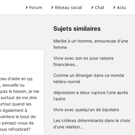
Forum
Réseau social
Chat
Actu
Sujets similaires
Mariée à un homme, amoureuse d'une
femme
Vivre avec son ex pour raisons
financières...
Comme un étranger dans ce monde
 peu d'aide en qq
hétéro-normé
e, sexuelle ou
pas le besoin, je me
dépression a deux rupture l'une après
t surtout de me dire
l'autre
Surtout quand les
Vivre avec quelqu'un de bipolaire
ne également à
pointera le bout de
Les critères déterminants dans le choix
ue pensez-vous de
d'une relation...
us refroidirait?