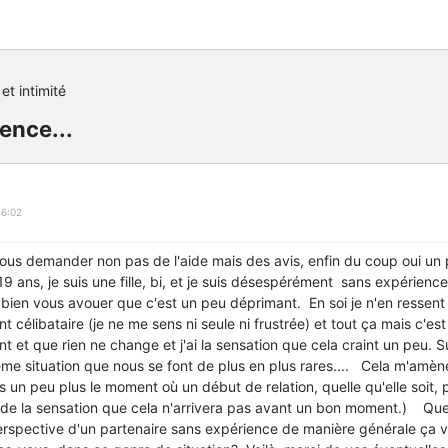
et intimité
ence...
16:02
vous demander non pas de l'aide mais des avis, enfin du coup oui un
i 19 ans, je suis une fille, bi, et je suis désespérément sans expérienc
 bien vous avouer que c'est un peu déprimant. En soi je n'en ressent 
nt célibataire (je ne me sens ni seule ni frustrée) et tout ça mais c'es
t et que rien ne change et j'ai la sensation que cela craint un peu. 
me situation que nous se font de plus en plus rares.... Cela m'amè
 un peu plus le moment où un début de relation, quelle qu'elle soit, 
r de la sensation que cela n'arrivera pas avant un bon moment.) Q
erspective d'un partenaire sans expérience de manière générale ça vo