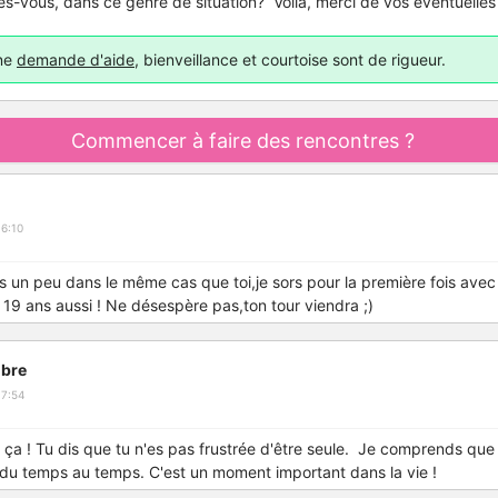
es-vous, dans ce genre de situation? Voilà, merci de vos éventuelles
une
demande d'aide
, bienveillance et courtoise sont de rigueur.
Commencer à faire des rencontres ?
6:10
uis un peu dans le même cas que toi,je sors pour la première fois ave
i 19 ans aussi ! Ne désespère pas,ton tour viendra ;)
bre
17:54
r ça ! Tu dis que tu n'es pas frustrée d'être seule. Je comprends que
 du temps au temps. C'est un moment important dans la vie !