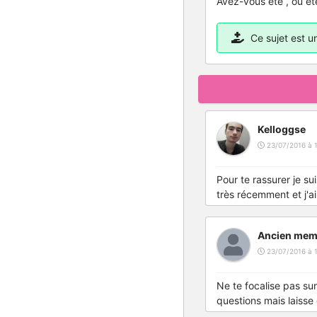
Avez-vous été , où êt
Ce sujet est 
Kelloggse
23/07/2016 à 1
Pour te rassurer je s
très récemment et j'a
Ancien mem
23/07/2016 à 
Ne te focalise pas su
questions mais laisse