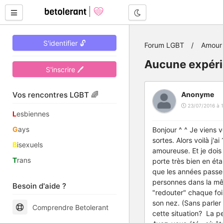
Mode nuit
S'identifier 🔓
Forum LGBT
Amour 
Aucune expéri
S'inscrire 🖊
Vos rencontres LGBT 🌈
Anonyme
23/07/2016 à 
L
esbiennes
G
ays
Bonjour ^ ^ Je viens 
sortes. Alors voilà j'a
B
isexuels
amoureuse. Et je dois
T
rans
porte très bien en éta
que les années passen
personnes dans la mê
Besoin d'aide ?
"redouter" chaque fois
son nez. (Sans parle
Comprendre Betolerant
cette situation? La p